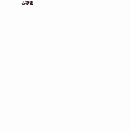
る要素
な