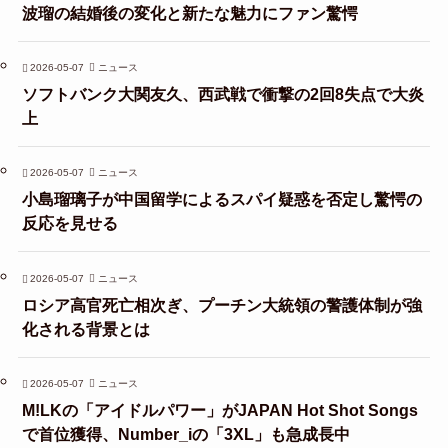
波瑠の結婚後の変化と新たな魅力にファン驚愕
2026-05-07
ニュース
ソフトバンク大関友久、西武戦で衝撃の2回8失点で大炎
上
2026-05-07
ニュース
小島瑠璃子が中国留学によるスパイ疑惑を否定し驚愕の
反応を見せる
2026-05-07
ニュース
ロシア高官死亡相次ぎ、プーチン大統領の警護体制が強
化される背景とは
2026-05-07
ニュース
M!LKの「アイドルパワー」がJAPAN Hot Shot Songs
で首位獲得、Number_iの「3XL」も急成長中