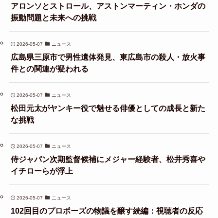
アロンソとストロール、アストンマーティン・ホンダの
振動問題と未来への挑戦
2026-05-07
ニュース
広島県三原市で男性遺体発見、東広島市の殺人・放火事
件との関連が疑われる
2026-05-07
ニュース
松田元太がヤンキー役で魅せる俳優としての成長と新た
な挑戦
2026-05-07
ニュース
侍ジャパン次期監督候補にメジャー経験者、松井秀喜や
イチローらが浮上
2026-05-07
ニュース
102回目のプロポーズの物議を醸す続編：視聴者の反応