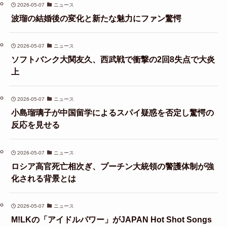
2026-05-07
ニュース
波瑠の結婚後の変化と新たな魅力にファン驚愕
2026-05-07
ニュース
ソフトバンク大関友久、西武戦で衝撃の2回8失点で大炎
上
2026-05-07
ニュース
小島瑠璃子が中国留学によるスパイ疑惑を否定し驚愕の
反応を見せる
2026-05-07
ニュース
ロシア高官死亡相次ぎ、プーチン大統領の警護体制が強
化される背景とは
2026-05-07
ニュース
M!LKの「アイドルパワー」がJAPAN Hot Shot Songs