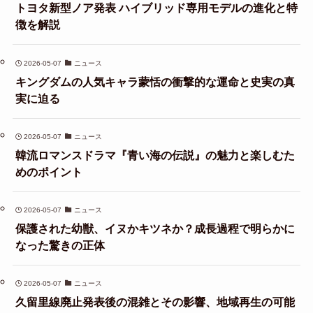
トヨタ新型ノア発表 ハイブリッド専用モデルの進化と特
徴を解説
2026-05-07
ニュース
キングダムの人気キャラ蒙恬の衝撃的な運命と史実の真
実に迫る
2026-05-07
ニュース
韓流ロマンスドラマ『青い海の伝説』の魅力と楽しむた
めのポイント
2026-05-07
ニュース
保護された幼獣、イヌかキツネか？成長過程で明らかに
なった驚きの正体
2026-05-07
ニュース
久留里線廃止発表後の混雑とその影響、地域再生の可能