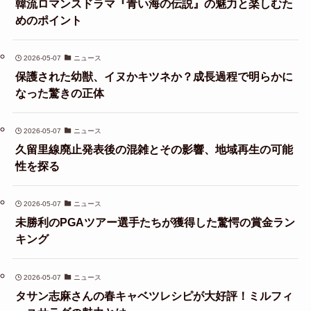
韓流ロマンスドラマ『青い海の伝説』の魅力と楽しむた
めのポイント
2026-05-07
ニュース
保護された幼獣、イヌかキツネか？成長過程で明らかに
なった驚きの正体
2026-05-07
ニュース
久留里線廃止発表後の混雑とその影響、地域再生の可能
性を探る
2026-05-07
ニュース
未勝利のPGAツアー選手たちが獲得した驚愕の賞金ラン
キング
2026-05-07
ニュース
タサン志麻さんの春キャベツレシピが大好評！ミルフィ