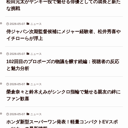
松田元太がヤンキー役で魅せる俳優としての成長と新た
な挑戦
2026-05-07
ニュース
侍ジャパン次期監督候補にメジャー経験者、松井秀喜や
イチローらが浮上
2026-05-07
ニュース
102回目のプロポーズの物議を醸す続編：視聴者の反応
と魅力分析
2026-05-07
ニュース
榮倉奈々と鈴木えみがシンクロ指輪で魅せる親友の絆に
ファン歓喜
2026-05-07
ニュース
ホンダ新型スーパーワン発表！軽量コンパクトEVスポ