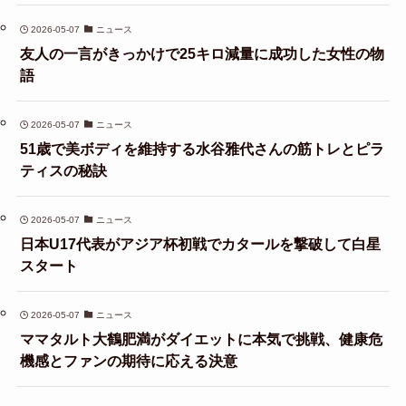
2026-05-07
ニュース
友人の一言がきっかけで25キロ減量に成功した女性の物
語
2026-05-07
ニュース
51歳で美ボディを維持する水谷雅代さんの筋トレとピラ
ティスの秘訣
2026-05-07
ニュース
日本U17代表がアジア杯初戦でカタールを撃破して白星
スタート
2026-05-07
ニュース
ママタルト大鶴肥満がダイエットに本気で挑戦、健康危
機感とファンの期待に応える決意