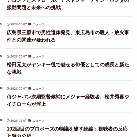
アロンソとストロール、アストンマーティン・ホンダの
振動問題と未来への挑戦
2026-05-07
ニュース
広島県三原市で男性遺体発見、東広島市の殺人・放火事
件との関連が疑われる
2026-05-07
ニュース
松田元太がヤンキー役で魅せる俳優としての成長と新た
な挑戦
2026-05-07
ニュース
侍ジャパン次期監督候補にメジャー経験者、松井秀喜や
イチローらが浮上
2026-05-07
ニュース
102回目のプロポーズの物議を醸す続編：視聴者の反応
と魅力分析