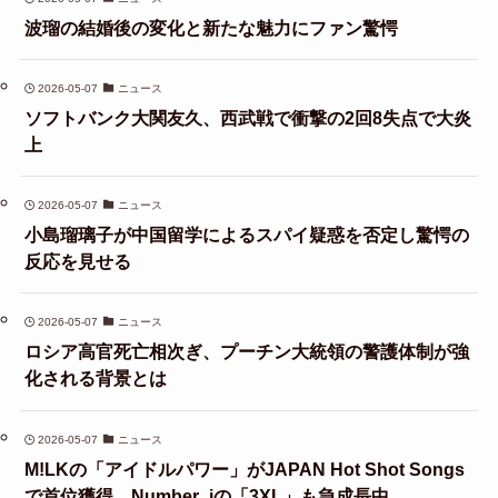
波瑠の結婚後の変化と新たな魅力にファン驚愕
2026-05-07
ニュース
ソフトバンク大関友久、西武戦で衝撃の2回8失点で大炎
上
2026-05-07
ニュース
小島瑠璃子が中国留学によるスパイ疑惑を否定し驚愕の
反応を見せる
2026-05-07
ニュース
ロシア高官死亡相次ぎ、プーチン大統領の警護体制が強
化される背景とは
2026-05-07
ニュース
M!LKの「アイドルパワー」がJAPAN Hot Shot Songs
で首位獲得、Number_iの「3XL」も急成長中