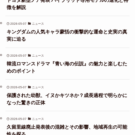
トヨタ新型ノア発表 ハイブリッド専用モデルの進化と特
徴を解説
2026-05-07
ニュース
キングダムの人気キャラ蒙恬の衝撃的な運命と史実の真
実に迫る
2026-05-07
ニュース
韓流ロマンスドラマ『青い海の伝説』の魅力と楽しむた
めのポイント
2026-05-07
ニュース
保護された幼獣、イヌかキツネか？成長過程で明らかに
なった驚きの正体
2026-05-07
ニュース
久留里線廃止発表後の混雑とその影響、地域再生の可能
性を探る