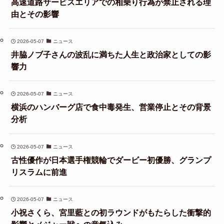
高速道路サービスエリアでの相乗り行為が禁止される理
由とその影響
2026-05-07
ニュース
井脇ノブ子さんの波乱に満ちた人生と政治家としての影
響力
2026-05-07
ニュース
横浜のハンバーグ店で食中毒発生、営業停止とその背景
分析
2026-05-07
ニュース
古性優作が日本選手権競輪でダービー初優勝、グランプ
リスラムに前進
2026-05-07
ニュース
小祝さくら、宮里藍との初ラウンドがもたらした衝撃的