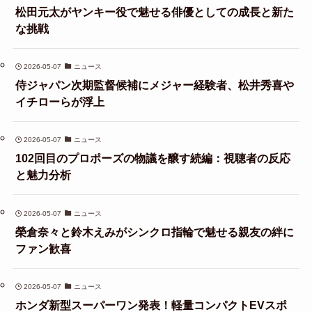
松田元太がヤンキー役で魅せる俳優としての成長と新た
な挑戦
2026-05-07
ニュース
侍ジャパン次期監督候補にメジャー経験者、松井秀喜や
イチローらが浮上
2026-05-07
ニュース
102回目のプロポーズの物議を醸す続編：視聴者の反応
と魅力分析
2026-05-07
ニュース
榮倉奈々と鈴木えみがシンクロ指輪で魅せる親友の絆に
ファン歓喜
2026-05-07
ニュース
ホンダ新型スーパーワン発表！軽量コンパクトEVスポ