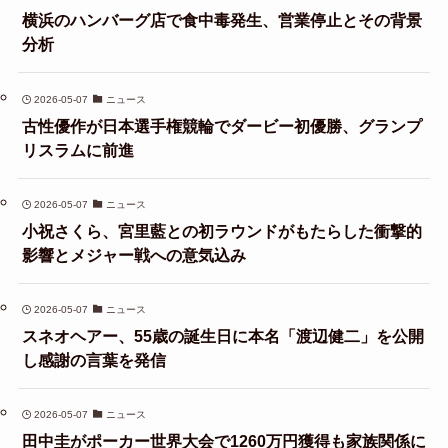
横浜のハンバーグ店で食中毒発生、営業停止とその背景
分析
2026-05-07
ニュース
古性優作が日本選手権競輪でダービー初優勝、グランプ
リスラムに前進
2026-05-07
ニュース
小祝さくら、宮里藍との初ラウンドがもたらした衝撃的
影響とメジャー戦への意気込み
2026-05-07
ニュース
スネオヘアー、55歳の誕生日に本名「渡辺健二」を公開
し感謝の言葉を発信
2026-05-07
ニュース
田中圭がポーカー世界大会で1260万円獲得も家族関係に