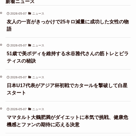
新着ニュース
2026-05-07
ニュース
友人の一言がきっかけで25キロ減量に成功した女性の物
語
2026-05-07
ニュース
51歳で美ボディを維持する水谷雅代さんの筋トレとピラ
ティスの秘訣
2026-05-07
ニュース
日本U17代表がアジア杯初戦でカタールを撃破して白星
スタート
2026-05-07
ニュース
ママタルト大鶴肥満がダイエットに本気で挑戦、健康危
機感とファンの期待に応える決意