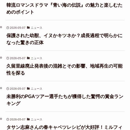
韓流ロマンスドラマ『青い海の伝説』の魅力と楽しむた
めのポイント
2026-05-07
ニュース
保護された幼獣、イヌかキツネか？成長過程で明らかに
なった驚きの正体
2026-05-07
ニュース
久留里線廃止発表後の混雑とその影響、地域再生の可能
性を探る
2026-05-07
ニュース
未勝利のPGAツアー選手たちが獲得した驚愕の賞金ラン
キング
2026-05-07
ニュース
タサン志麻さんの春キャベツレシピが大好評！ミルフィ