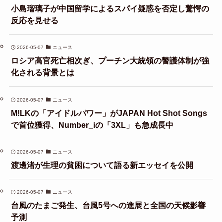
小島瑠璃子が中国留学によるスパイ疑惑を否定し驚愕の
反応を見せる
2026-05-07
ニュース
ロシア高官死亡相次ぎ、プーチン大統領の警護体制が強
化される背景とは
2026-05-07
ニュース
M!LKの「アイドルパワー」がJAPAN Hot Shot Songs
で首位獲得、Number_iの「3XL」も急成長中
2026-05-07
ニュース
渡邊渚が生理の貧困について語る新エッセイを公開
2026-05-07
ニュース
台風のたまご発生、台風5号への進展と全国の天候影響
予測