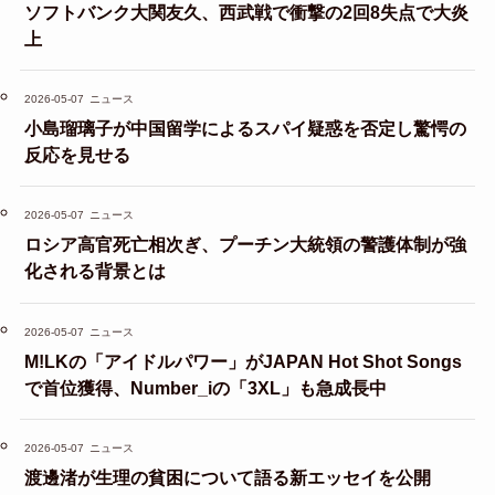
ソフトバンク大関友久、西武戦で衝撃の2回8失点で大炎
上
2026-05-07
ニュース
小島瑠璃子が中国留学によるスパイ疑惑を否定し驚愕の
反応を見せる
2026-05-07
ニュース
ロシア高官死亡相次ぎ、プーチン大統領の警護体制が強
化される背景とは
2026-05-07
ニュース
M!LKの「アイドルパワー」がJAPAN Hot Shot Songs
で首位獲得、Number_iの「3XL」も急成長中
2026-05-07
ニュース
渡邊渚が生理の貧困について語る新エッセイを公開