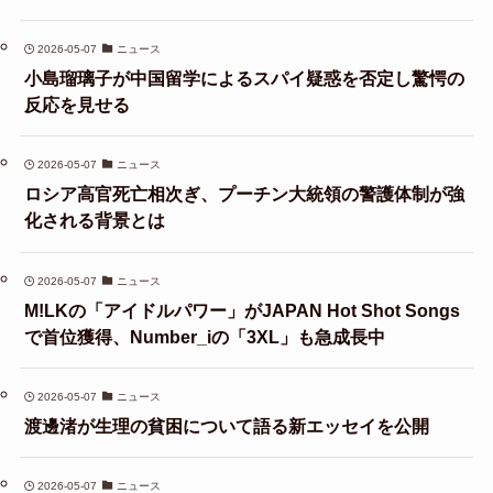
2026-05-07
ニュース
小島瑠璃子が中国留学によるスパイ疑惑を否定し驚愕の
反応を見せる
2026-05-07
ニュース
ロシア高官死亡相次ぎ、プーチン大統領の警護体制が強
化される背景とは
2026-05-07
ニュース
M!LKの「アイドルパワー」がJAPAN Hot Shot Songs
で首位獲得、Number_iの「3XL」も急成長中
2026-05-07
ニュース
渡邊渚が生理の貧困について語る新エッセイを公開
2026-05-07
ニュース