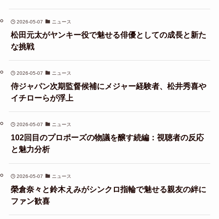
2026-05-07
ニュース
松田元太がヤンキー役で魅せる俳優としての成長と新た
な挑戦
2026-05-07
ニュース
侍ジャパン次期監督候補にメジャー経験者、松井秀喜や
イチローらが浮上
2026-05-07
ニュース
102回目のプロポーズの物議を醸す続編：視聴者の反応
と魅力分析
2026-05-07
ニュース
榮倉奈々と鈴木えみがシンクロ指輪で魅せる親友の絆に
ファン歓喜