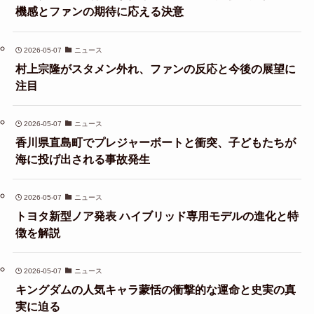
機感とファンの期待に応える決意
2026-05-07
ニュース
村上宗隆がスタメン外れ、ファンの反応と今後の展望に
注目
2026-05-07
ニュース
香川県直島町でプレジャーボートと衝突、子どもたちが
海に投げ出される事故発生
2026-05-07
ニュース
トヨタ新型ノア発表 ハイブリッド専用モデルの進化と特
徴を解説
2026-05-07
ニュース
キングダムの人気キャラ蒙恬の衝撃的な運命と史実の真
実に迫る