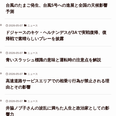
台風のたまご発生、台風5号への進展と全国の天候影響
予測
2026-05-07
ニュース
ドジャースのキケ・ヘルナンデスが3Aで実戦復帰、復
帰戦で素晴らしいプレーを披露
2026-05-07
ニュース
青いスラッシュ標識の意味と運転時の注意点を解説
2026-05-07
ニュース
高速道路サービスエリアでの相乗り行為が禁止される理
由とその影響
2026-05-07
ニュース
井脇ノブ子さんの波乱に満ちた人生と政治家としての影
響力