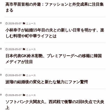
高市早苗首相の外遊：ファッションと外交成果に注目集
まる
2026-05-07
ニュース
小林幸子が結婚15年目の夫との新しい日常を明かす、楽
しむ料理や町中華ライフとは
2026-05-07
ニュース
日本代表GK鈴木彩艶、プレミアリーグへの移籍に韓国
メディアが注目
2026-05-07
ニュース
波瑠の結婚後の変化と新たな魅力にファン驚愕
2026-05-07
ニュース
ソフトバンク大関友久、西武戦で衝撃の2回8失点で大炎
上