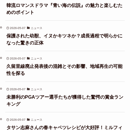
韓流ロマンスドラマ『青い海の伝説』の魅力と楽しむた
めのポイント
2026-05-07
ニュース
保護された幼獣、イヌかキツネか？成長過程で明らかに
なった驚きの正体
2026-05-07
ニュース
久留里線廃止発表後の混雑とその影響、地域再生の可能
性を探る
2026-05-07
ニュース
未勝利のPGAツアー選手たちが獲得した驚愕の賞金ラン
キング
2026-05-07
ニュース
タサン志麻さんの春キャベツレシピが大好評！ミルフィ