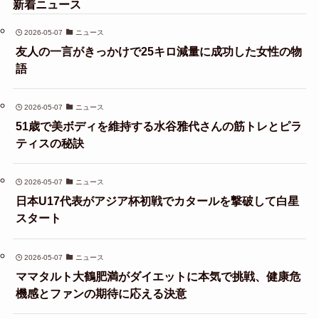
新着ニュース
2026-05-07
ニュース
友人の一言がきっかけで25キロ減量に成功した女性の物
語
2026-05-07
ニュース
51歳で美ボディを維持する水谷雅代さんの筋トレとピラ
ティスの秘訣
2026-05-07
ニュース
日本U17代表がアジア杯初戦でカタールを撃破して白星
スタート
2026-05-07
ニュース
ママタルト大鶴肥満がダイエットに本気で挑戦、健康危
機感とファンの期待に応える決意