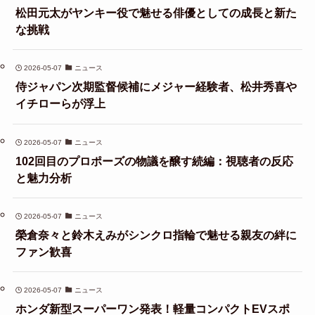
松田元太がヤンキー役で魅せる俳優としての成長と新た
な挑戦
2026-05-07
ニュース
侍ジャパン次期監督候補にメジャー経験者、松井秀喜や
イチローらが浮上
2026-05-07
ニュース
102回目のプロポーズの物議を醸す続編：視聴者の反応
と魅力分析
2026-05-07
ニュース
榮倉奈々と鈴木えみがシンクロ指輪で魅せる親友の絆に
ファン歓喜
2026-05-07
ニュース
ホンダ新型スーパーワン発表！軽量コンパクトEVスポ