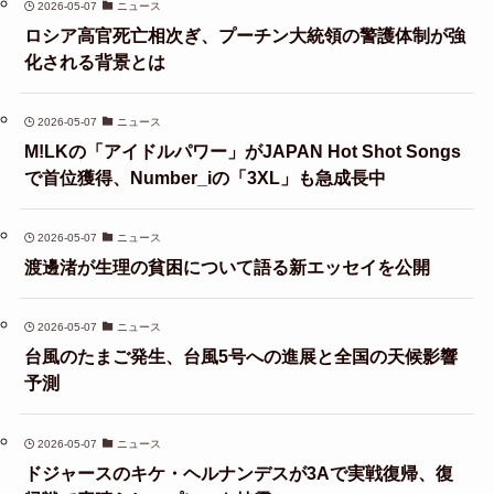
2026-05-07
ニュース
ロシア高官死亡相次ぎ、プーチン大統領の警護体制が強
化される背景とは
2026-05-07
ニュース
M!LKの「アイドルパワー」がJAPAN Hot Shot Songs
で首位獲得、Number_iの「3XL」も急成長中
2026-05-07
ニュース
渡邊渚が生理の貧困について語る新エッセイを公開
2026-05-07
ニュース
台風のたまご発生、台風5号への進展と全国の天候影響
予測
2026-05-07
ニュース
ドジャースのキケ・ヘルナンデスが3Aで実戦復帰、復