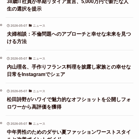
38歳IT社員が早期リタイア宣言、5,000万円で新たな人
生の選択を提示
2026-05-07
ニュース
夫婦相談：不倫問題へのアプローチと幸せな未来を見つ
ける方法
2026-05-07
ニュース
内山理名、手作りフランス料理を披露し家族との幸せな
日常をInstagramでシェア
2026-05-07
ニュース
松田詩野がハワイで魅力的なオフショットを公開しフォ
ロワーから高評価を獲得
2026-05-07
ニュース
中年男性のためのダサい夏ファッションワーストスタイ