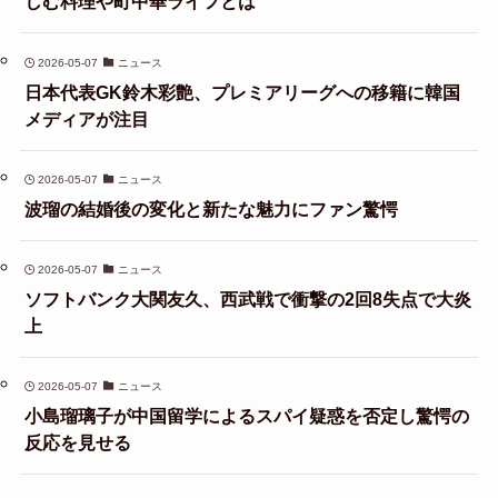
しむ料理や町中華ライフとは
2026-05-07
ニュース
日本代表GK鈴木彩艶、プレミアリーグへの移籍に韓国
メディアが注目
2026-05-07
ニュース
波瑠の結婚後の変化と新たな魅力にファン驚愕
2026-05-07
ニュース
ソフトバンク大関友久、西武戦で衝撃の2回8失点で大炎
上
2026-05-07
ニュース
小島瑠璃子が中国留学によるスパイ疑惑を否定し驚愕の
反応を見せる