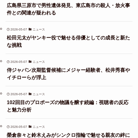
広島県三原市で男性遺体発見、東広島市の殺人・放火事
件との関連が疑われる
2026-05-07
ニュース
松田元太がヤンキー役で魅せる俳優としての成長と新た
な挑戦
2026-05-07
ニュース
侍ジャパン次期監督候補にメジャー経験者、松井秀喜や
イチローらが浮上
2026-05-07
ニュース
102回目のプロポーズの物議を醸す続編：視聴者の反応
と魅力分析
2026-05-07
ニュース
榮倉奈々と鈴木えみがシンクロ指輪で魅せる親友の絆に