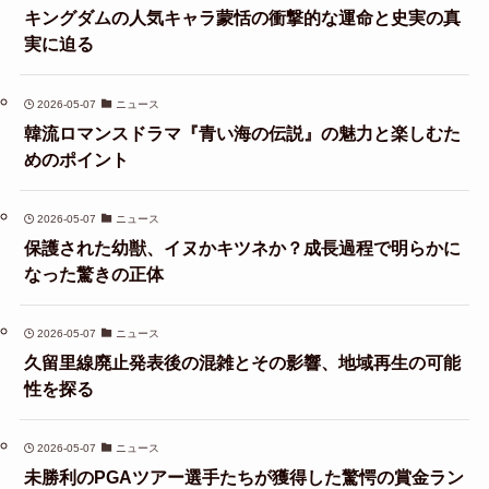
キングダムの人気キャラ蒙恬の衝撃的な運命と史実の真
実に迫る
2026-05-07
ニュース
韓流ロマンスドラマ『青い海の伝説』の魅力と楽しむた
めのポイント
2026-05-07
ニュース
保護された幼獣、イヌかキツネか？成長過程で明らかに
なった驚きの正体
2026-05-07
ニュース
久留里線廃止発表後の混雑とその影響、地域再生の可能
性を探る
2026-05-07
ニュース
未勝利のPGAツアー選手たちが獲得した驚愕の賞金ラン