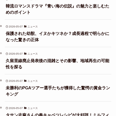
韓流ロマンスドラマ『青い海の伝説』の魅力と楽しむた
めのポイント
2026-05-07
ニュース
保護された幼獣、イヌかキツネか？成長過程で明らかに
なった驚きの正体
2026-05-07
ニュース
久留里線廃止発表後の混雑とその影響、地域再生の可能
性を探る
2026-05-07
ニュース
未勝利のPGAツアー選手たちが獲得した驚愕の賞金ラン
キング
2026-05-07
ニュース
タサン志麻さんの春キャベツレシピが大好評！ミルフィ