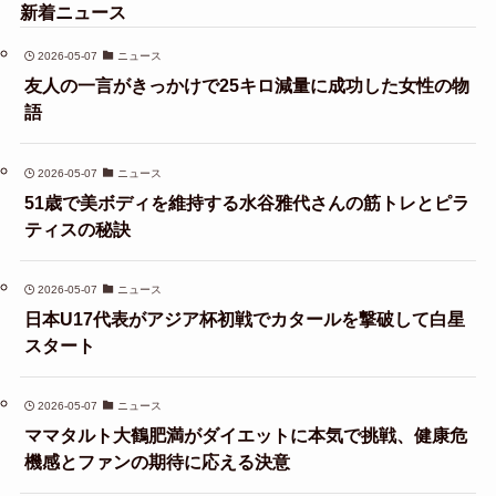
新着ニュース
2026-05-07
ニュース
友人の一言がきっかけで25キロ減量に成功した女性の物
語
2026-05-07
ニュース
51歳で美ボディを維持する水谷雅代さんの筋トレとピラ
ティスの秘訣
2026-05-07
ニュース
日本U17代表がアジア杯初戦でカタールを撃破して白星
スタート
2026-05-07
ニュース
ママタルト大鶴肥満がダイエットに本気で挑戦、健康危
機感とファンの期待に応える決意