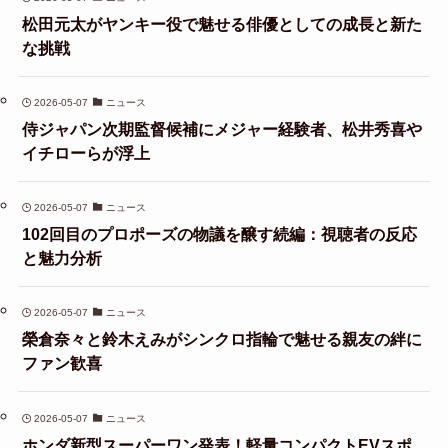
松田元太がヤンキー役で魅せる俳優としての成長と新た
な挑戦
2026-05-07
ニュース
侍ジャパン次期監督候補にメジャー経験者、松井秀喜や
イチローらが浮上
2026-05-07
ニュース
102回目のプロポーズの物議を醸す続編：視聴者の反応
と魅力分析
2026-05-07
ニュース
榮倉奈々と鈴木えみがシンクロ指輪で魅せる親友の絆に
ファン歓喜
2026-05-07
ニュース
ホンダ新型スーパーワン発表！軽量コンパクトEVスポ