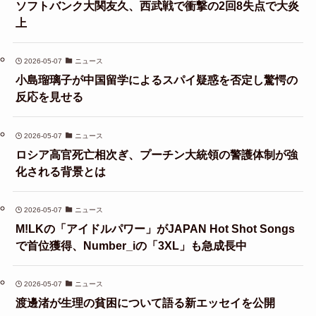
ソフトバンク大関友久、西武戦で衝撃の2回8失点で大炎
上
2026-05-07
ニュース
小島瑠璃子が中国留学によるスパイ疑惑を否定し驚愕の
反応を見せる
2026-05-07
ニュース
ロシア高官死亡相次ぎ、プーチン大統領の警護体制が強
化される背景とは
2026-05-07
ニュース
M!LKの「アイドルパワー」がJAPAN Hot Shot Songs
で首位獲得、Number_iの「3XL」も急成長中
2026-05-07
ニュース
渡邊渚が生理の貧困について語る新エッセイを公開