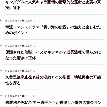
キングダムの人気キャラ蒙恬の衝撃的な運命と史実の真
実に迫る
2026-05-07
ニュース
韓流ロマンスドラマ『青い海の伝説』の魅力と楽しむた
めのポイント
2026-05-07
ニュース
保護された幼獣、イヌかキツネか？成長過程で明らかに
なった驚きの正体
2026-05-07
ニュース
久留里線廃止発表後の混雑とその影響、地域再生の可能
性を探る
2026-05-07
ニュース
未勝利のPGAツアー選手たちが獲得した驚愕の賞金ラン