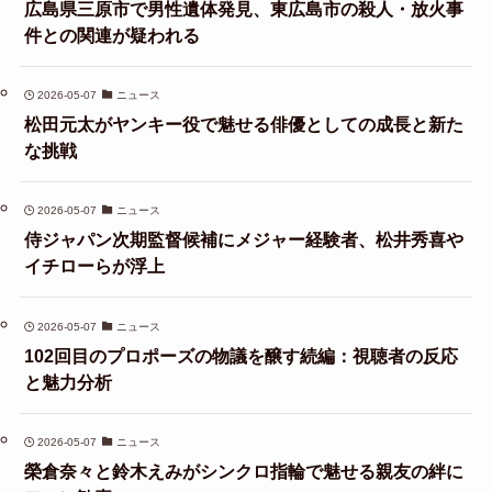
広島県三原市で男性遺体発見、東広島市の殺人・放火事
件との関連が疑われる
2026-05-07
ニュース
松田元太がヤンキー役で魅せる俳優としての成長と新た
な挑戦
2026-05-07
ニュース
侍ジャパン次期監督候補にメジャー経験者、松井秀喜や
イチローらが浮上
2026-05-07
ニュース
102回目のプロポーズの物議を醸す続編：視聴者の反応
と魅力分析
2026-05-07
ニュース
榮倉奈々と鈴木えみがシンクロ指輪で魅せる親友の絆に