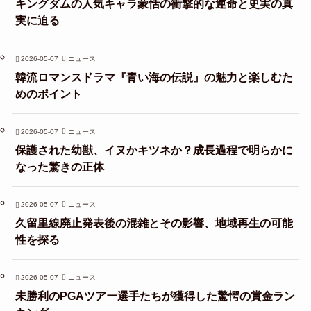
キングダムの人気キャラ蒙恬の衝撃的な運命と史実の真
実に迫る
2026-05-07
ニュース
韓流ロマンスドラマ『青い海の伝説』の魅力と楽しむた
めのポイント
2026-05-07
ニュース
保護された幼獣、イヌかキツネか？成長過程で明らかに
なった驚きの正体
2026-05-07
ニュース
久留里線廃止発表後の混雑とその影響、地域再生の可能
性を探る
2026-05-07
ニュース
未勝利のPGAツアー選手たちが獲得した驚愕の賞金ラン