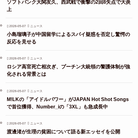
ソフトバンク大関友久、西武戦で衝撃の2回8失点で大炎
上
2026-05-07
ニュース
小島瑠璃子が中国留学によるスパイ疑惑を否定し驚愕の
反応を見せる
2026-05-07
ニュース
ロシア高官死亡相次ぎ、プーチン大統領の警護体制が強
化される背景とは
2026-05-07
ニュース
M!LKの「アイドルパワー」がJAPAN Hot Shot Songs
で首位獲得、Number_iの「3XL」も急成長中
2026-05-07
ニュース
渡邊渚が生理の貧困について語る新エッセイを公開