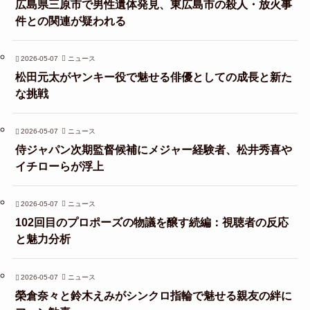
広島県三原市で男性遺体発見、東広島市の殺人・放火事
件との関連が疑われる
2026-05-07
ニュース
松田元太がヤンキー役で魅せる俳優としての成長と新た
な挑戦
2026-05-07
ニュース
侍ジャパン次期監督候補にメジャー経験者、松井秀喜や
イチローらが浮上
2026-05-07
ニュース
102回目のプロポーズの物議を醸す続編：視聴者の反応
と魅力分析
2026-05-07
ニュース
榮倉奈々と鈴木えみがシンクロ指輪で魅せる親友の絆に