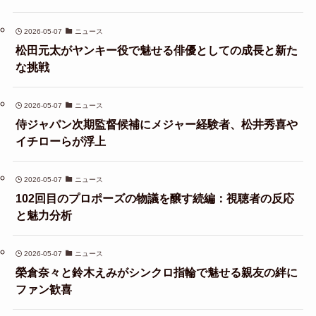
2026-05-07
ニュース
松田元太がヤンキー役で魅せる俳優としての成長と新た
な挑戦
2026-05-07
ニュース
侍ジャパン次期監督候補にメジャー経験者、松井秀喜や
イチローらが浮上
2026-05-07
ニュース
102回目のプロポーズの物議を醸す続編：視聴者の反応
と魅力分析
2026-05-07
ニュース
榮倉奈々と鈴木えみがシンクロ指輪で魅せる親友の絆に
ファン歓喜