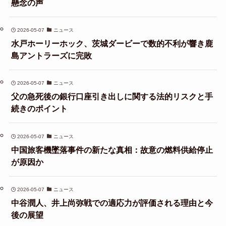
懸念の声
2026-05-07
ニュース
水戸ホーリーホック、茨城ダービーで数的不利が響き鹿
島アントラーズに完敗
2026-05-07
ニュース
父の急死後の銀行口座引き出しに関する法的リスクと手
続きのポイント
2026-05-07
ニュース
中国旅客機墜落事件の新たな真相：故意の燃料供給停止
が原因か
2026-05-07
ニュース
中谷潤人、井上尚弥戦での適応力が評価される理由と今
後の展望