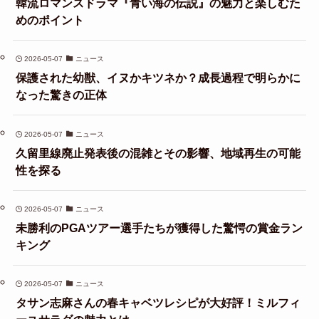
韓流ロマンスドラマ『青い海の伝説』の魅力と楽しむた
めのポイント
2026-05-07
ニュース
保護された幼獣、イヌかキツネか？成長過程で明らかに
なった驚きの正体
2026-05-07
ニュース
久留里線廃止発表後の混雑とその影響、地域再生の可能
性を探る
2026-05-07
ニュース
未勝利のPGAツアー選手たちが獲得した驚愕の賞金ラン
キング
2026-05-07
ニュース
タサン志麻さんの春キャベツレシピが大好評！ミルフィ