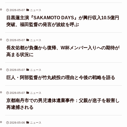
2026-05-07
ニュース
目黒蓮主演『SAKAMOTO DAYS』が興行収入10.5億円
突破、福田監督の発言が波紋を呼ぶ
2026-05-07
ニュース
長友佑都が負傷から復帰、W杯メンバー入りへの期待が
高まる状況に
2026-05-07
ニュース
巨人・阿部監督が竹丸続投の理由と今後の戦略を語る
2026-05-07
ニュース
京都南丹市での男児遺体遺棄事件：父親が息子を殺害し
再逮捕される
2026-05-06
ニュース