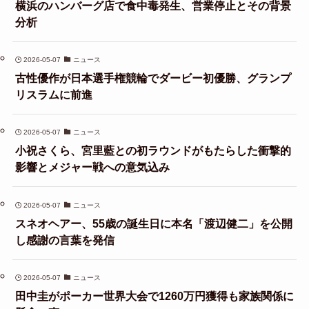
横浜のハンバーグ店で食中毒発生、営業停止とその背景
分析
2026-05-07
ニュース
古性優作が日本選手権競輪でダービー初優勝、グランプ
リスラムに前進
2026-05-07
ニュース
小祝さくら、宮里藍との初ラウンドがもたらした衝撃的
影響とメジャー戦への意気込み
2026-05-07
ニュース
スネオヘアー、55歳の誕生日に本名「渡辺健二」を公開
し感謝の言葉を発信
2026-05-07
ニュース
田中圭がポーカー世界大会で1260万円獲得も家族関係に