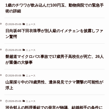
1歳のチワワが飲み込んだ100円玉、動物病院での緊急手
術の詳細
2026-05-06
ニュース
日向坂46下田衣珠季が別人級のイメチェンを披露しファ
ン驚愕
2026-05-06
ニュース
磐越道マイクロバス事故で17歳男子高校生が死亡、26人
が重傷の大惨事
2026-05-06
ニュース
山菜採り中の78歳男性、遺体発見でクマ襲撃の可能性が
浮上
2026-05-06
ニュース
河合郁人の料理番組での発言が物議、結婚相手の条件に