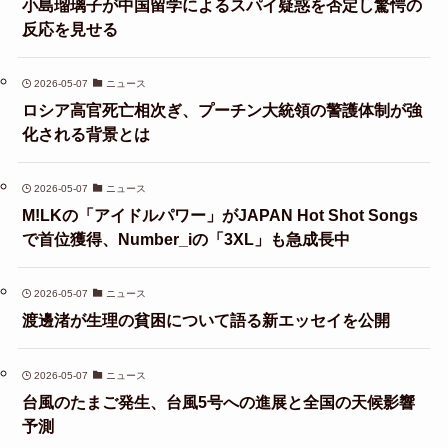
小島瑠璃子が中国留学によるスパイ疑惑を否定し驚愕の
反応を見せる
2026-05-07
ニュース
ロシア高官死亡相次ぎ、プーチン大統領の警護体制が強
化される背景とは
2026-05-07
ニュース
M!LKの「アイドルパワー」がJAPAN Hot Shot Songs
で首位獲得、Number_iの「3XL」も急成長中
2026-05-07
ニュース
渡邊渚が生理の貧困について語る新エッセイを公開
2026-05-07
ニュース
台風のたまご発生、台風5号への進展と全国の天候影響
予測