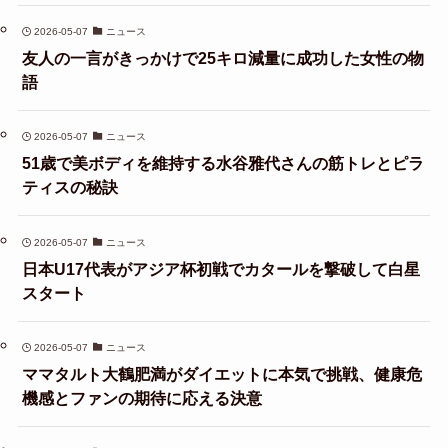
2026-05-07
ニュース
友人の一言がきっかけで25キロ減量に成功した女性の物
語
2026-05-07
ニュース
51歳で美ボディを維持する水谷雅代さんの筋トレとピラ
ティスの秘訣
2026-05-07
ニュース
日本U17代表がアジア杯初戦でカタールを撃破して白星
スタート
2026-05-07
ニュース
ママタルト大鶴肥満がダイエットに本気で挑戦、健康危
機感とファンの期待に応える決意