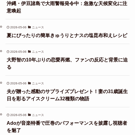
沖縄・伊豆諸島で大雨警報発令中：急激な天候変化に注
意喚起
2026-05-06
ニュース
夏にぴったりの簡単きゅうりとナスの塩昆布和えレシピ
2026-05-06
ニュース
大野智の10年ぶりの恋愛再燃、ファンの反応と背景に迫
る
2026-05-06
ニュース
夫が贈った感動のサプライズプレゼント！妻の31歳誕生
日を彩るアイスクリーム32種類の物語
2026-05-06
ニュース
Adoが音楽特番で圧巻のパフォーマンスを披露し視聴者
を魅了