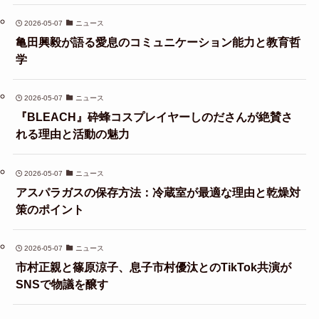
2026-05-07
ニュース
亀田興毅が語る愛息のコミュニケーション能力と教育哲
学
2026-05-07
ニュース
『BLEACH』砕蜂コスプレイヤーしのださんが絶賛さ
れる理由と活動の魅力
2026-05-07
ニュース
アスパラガスの保存方法：冷蔵室が最適な理由と乾燥対
策のポイント
2026-05-07
ニュース
市村正親と篠原涼子、息子市村優汰とのTikTok共演が
SNSで物議を醸す