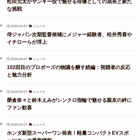
松田元太がヤンキー役で魅せる俳優としての成長と新た
な挑戦
2026-05-07
ニュース
侍ジャパン次期監督候補にメジャー経験者、松井秀喜や
イチローらが浮上
2026-05-07
ニュース
102回目のプロポーズの物議を醸す続編：視聴者の反応
と魅力分析
2026-05-07
ニュース
榮倉奈々と鈴木えみがシンクロ指輪で魅せる親友の絆に
ファン歓喜
2026-05-07
ニュース
ホンダ新型スーパーワン発表！軽量コンパクトEVスポ