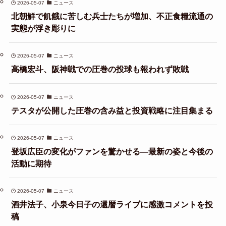
2026-05-07
ニュース
北朝鮮で飢餓に苦しむ兵士たちが増加、不正食糧流通の
実態が浮き彫りに
2026-05-07
ニュース
高橋宏斗、阪神戦での圧巻の投球も報われず敗戦
2026-05-07
ニュース
テスタが公開した圧巻の含み益と投資戦略に注目集まる
2026-05-07
ニュース
登坂広臣の変化がファンを驚かせる—最新の姿と今後の
活動に期待
2026-05-07
ニュース
酒井法子、小泉今日子の還暦ライブに感激コメントを投
稿