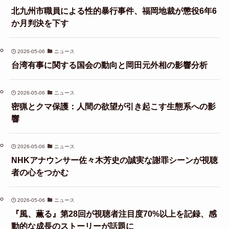
北九州市職員による性的暴行事件、福岡地裁が懲役6年6
か月判決を下す
2026-05-06
ニュース
台湾有事に関する国会の動向と岡田元外相の影響分析
2026-05-06
ニュース
密猟とクマ保護：人間の欲望が引き起こす生態系への影
響
2026-05-06
ニュース
NHKアナウンサー佐々木芳史の誠実な謝罪シーンが視聴
者の心をつかむ
2026-05-06
ニュース
『風、薫る』第28回が視聴者注目度70%以上を記録、感
動的な成長のストーリーが話題に