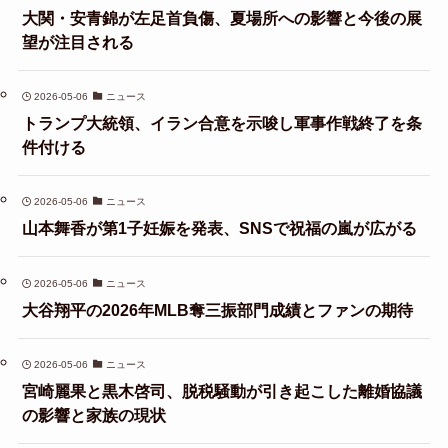
大関・安青錦が左足首負傷、夏場所への影響と今後の展
望が注目される
2026-05-06
ニュース
トランプ大統領、イラン合意を示唆し軍事作戦終了を条
件付ける
2026-05-06
ニュース
山本舞香が第1子妊娠を発表、SNSで祝福の嵐が広がる
2026-05-06
ニュース
大谷翔平の2026年MLB奪三振部門成績とファンの期待
2026-05-06
ニュース
宮崎麗果と黒木啓司、脱税騒動が引き起こした離婚協議
の影響と家族の現状