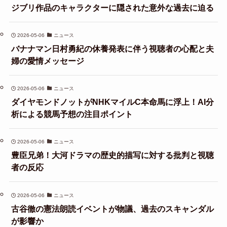
ジブリ作品のキャラクターに隠された意外な過去に迫る
2026-05-06
ニュース
バナナマン日村勇紀の休養発表に伴う視聴者の心配と夫
婦の愛情メッセージ
2026-05-06
ニュース
ダイヤモンドノットがNHKマイルC本命馬に浮上！AI分
析による競馬予想の注目ポイント
2026-05-06
ニュース
豊臣兄弟！大河ドラマの歴史的描写に対する批判と視聴
者の反応
2026-05-06
ニュース
古谷徹の憲法朗読イベントが物議、過去のスキャンダル
が影響か