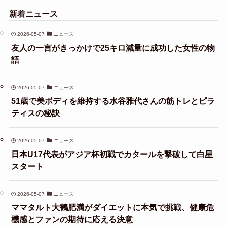
新着ニュース
2026-05-07
ニュース
友人の一言がきっかけで25キロ減量に成功した女性の物
語
2026-05-07
ニュース
51歳で美ボディを維持する水谷雅代さんの筋トレとピラ
ティスの秘訣
2026-05-07
ニュース
日本U17代表がアジア杯初戦でカタールを撃破して白星
スタート
2026-05-07
ニュース
ママタルト大鶴肥満がダイエットに本気で挑戦、健康危
機感とファンの期待に応える決意