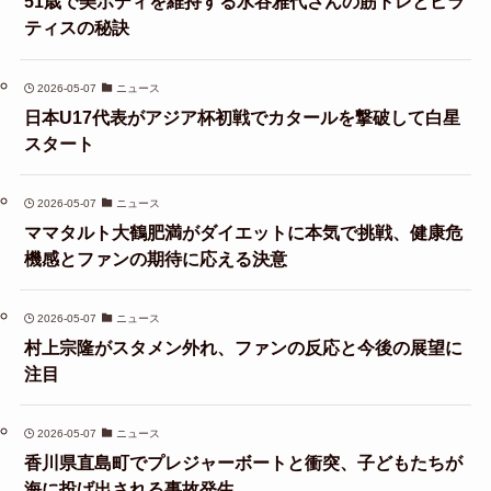
51歳で美ボディを維持する水谷雅代さんの筋トレとピラ
ティスの秘訣
2026-05-07
ニュース
日本U17代表がアジア杯初戦でカタールを撃破して白星
スタート
2026-05-07
ニュース
ママタルト大鶴肥満がダイエットに本気で挑戦、健康危
機感とファンの期待に応える決意
2026-05-07
ニュース
村上宗隆がスタメン外れ、ファンの反応と今後の展望に
注目
2026-05-07
ニュース
香川県直島町でプレジャーボートと衝突、子どもたちが
海に投げ出される事故発生