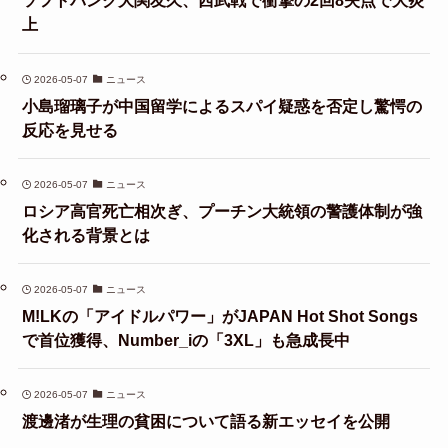
ソフトバンク大関友久、西武戦で衝撃の2回8失点で大炎
上
2026-05-07
ニュース
小島瑠璃子が中国留学によるスパイ疑惑を否定し驚愕の
反応を見せる
2026-05-07
ニュース
ロシア高官死亡相次ぎ、プーチン大統領の警護体制が強
化される背景とは
2026-05-07
ニュース
M!LKの「アイドルパワー」がJAPAN Hot Shot Songs
で首位獲得、Number_iの「3XL」も急成長中
2026-05-07
ニュース
渡邊渚が生理の貧困について語る新エッセイを公開