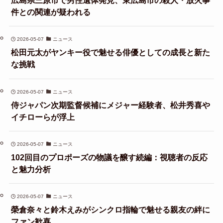
広島県三原市で男性遺体発見、東広島市の殺人・放火事
件との関連が疑われる
2026-05-07
ニュース
松田元太がヤンキー役で魅せる俳優としての成長と新た
な挑戦
2026-05-07
ニュース
侍ジャパン次期監督候補にメジャー経験者、松井秀喜や
イチローらが浮上
2026-05-07
ニュース
102回目のプロポーズの物議を醸す続編：視聴者の反応
と魅力分析
2026-05-07
ニュース
榮倉奈々と鈴木えみがシンクロ指輪で魅せる親友の絆に
ファン歓喜