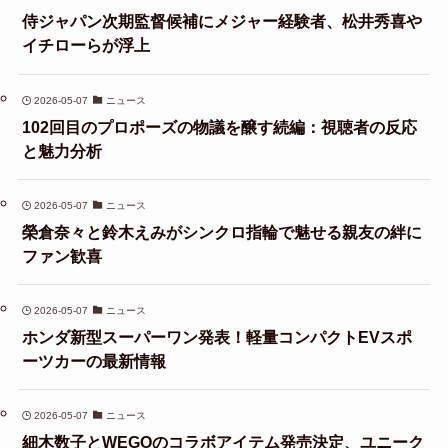
侍ジャパン次期監督候補にメジャー経験者、松井秀喜や
イチローらが浮上
2026-05-07
ニュース
102回目のプロポーズの物議を醸す続編：視聴者の反応
と魅力分析
2026-05-07
ニュース
榮倉奈々と鈴木えみがシンクロ指輪で魅せる親友の絆に
ファン歓喜
2026-05-07
ニュース
ホンダ新型スーパーワン発表！軽量コンパクトEVスポ
ーツカーの最新情報
2026-05-07
ニュース
細木数子とWEGOのコラボアイテム発売決定、ユニーク