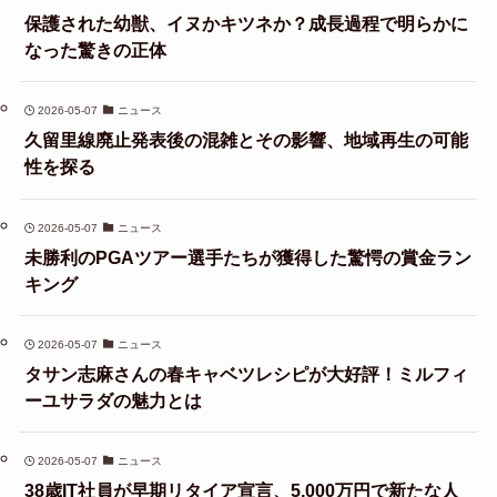
保護された幼獣、イヌかキツネか？成長過程で明らかに
なった驚きの正体
2026-05-07
ニュース
久留里線廃止発表後の混雑とその影響、地域再生の可能
性を探る
2026-05-07
ニュース
未勝利のPGAツアー選手たちが獲得した驚愕の賞金ラン
キング
2026-05-07
ニュース
タサン志麻さんの春キャベツレシピが大好評！ミルフィ
ーユサラダの魅力とは
2026-05-07
ニュース
38歳IT社員が早期リタイア宣言、5,000万円で新たな人