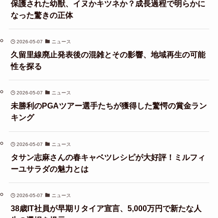
保護された幼獣、イヌかキツネか？成長過程で明らかに
なった驚きの正体
2026-05-07
ニュース
久留里線廃止発表後の混雑とその影響、地域再生の可能
性を探る
2026-05-07
ニュース
未勝利のPGAツアー選手たちが獲得した驚愕の賞金ラン
キング
2026-05-07
ニュース
タサン志麻さんの春キャベツレシピが大好評！ミルフィ
ーユサラダの魅力とは
2026-05-07
ニュース
38歳IT社員が早期リタイア宣言、5,000万円で新たな人