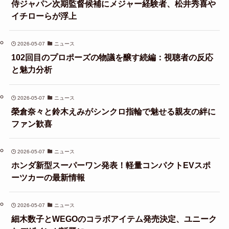
侍ジャパン次期監督候補にメジャー経験者、松井秀喜や
イチローらが浮上
2026-05-07
ニュース
102回目のプロポーズの物議を醸す続編：視聴者の反応
と魅力分析
2026-05-07
ニュース
榮倉奈々と鈴木えみがシンクロ指輪で魅せる親友の絆に
ファン歓喜
2026-05-07
ニュース
ホンダ新型スーパーワン発表！軽量コンパクトEVスポ
ーツカーの最新情報
2026-05-07
ニュース
細木数子とWEGOのコラボアイテム発売決定、ユニーク