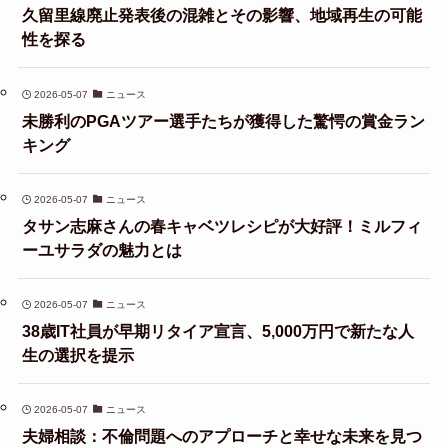
久留里線廃止発表後の混雑とその影響、地域再生の可能
性を探る
2026-05-07
ニュース
未勝利のPGAツアー選手たちが獲得した驚愕の賞金ラン
キング
2026-05-07
ニュース
タサン志麻さんの春キャベツレシピが大好評！ミルフィ
ーユサラダの魅力とは
2026-05-07
ニュース
38歳IT社員が早期リタイア宣言、5,000万円で新たな人
生の選択を提示
2026-05-07
ニュース
夫婦相談：不倫問題へのアプローチと幸せな未来を見つ