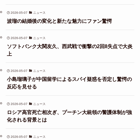
2026-05-07
ニュース
波瑠の結婚後の変化と新たな魅力にファン驚愕
2026-05-07
ニュース
ソフトバンク大関友久、西武戦で衝撃の2回8失点で大炎
上
2026-05-07
ニュース
小島瑠璃子が中国留学によるスパイ疑惑を否定し驚愕の
反応を見せる
2026-05-07
ニュース
ロシア高官死亡相次ぎ、プーチン大統領の警護体制が強
化される背景とは
2026-05-07
ニュース