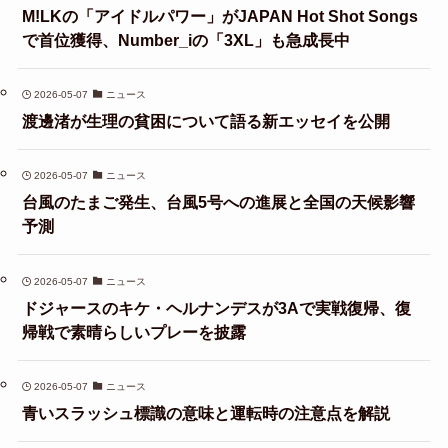
M!LKの「アイドルパワー」がJAPAN Hot Shot Songs
で首位獲得、Number_iの「3XL」も急成長中
2026-05-07
ニュース
渡邊渚が生理の貧困について語る新エッセイを公開
2026-05-07
ニュース
台風のたまご発生、台風5号への進展と全国の天候影響
予測
2026-05-07
ニュース
ドジャースのキケ・ヘルナンデスが3Aで実戦復帰、復
帰戦で素晴らしいプレーを披露
2026-05-07
ニュース
青いスラッシュ標識の意味と運転時の注意点を解説