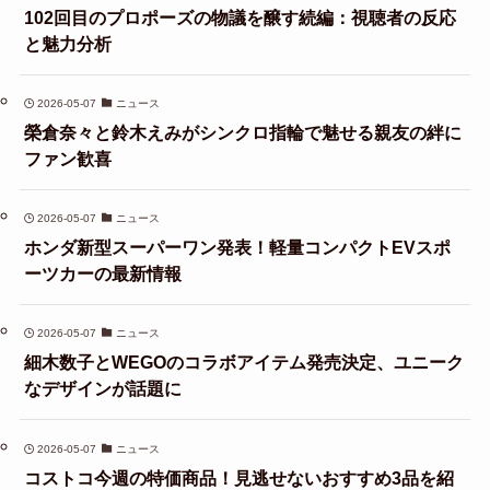
102回目のプロポーズの物議を醸す続編：視聴者の反応
と魅力分析
2026-05-07
ニュース
榮倉奈々と鈴木えみがシンクロ指輪で魅せる親友の絆に
ファン歓喜
2026-05-07
ニュース
ホンダ新型スーパーワン発表！軽量コンパクトEVスポ
ーツカーの最新情報
2026-05-07
ニュース
細木数子とWEGOのコラボアイテム発売決定、ユニーク
なデザインが話題に
2026-05-07
ニュース
コストコ今週の特価商品！見逃せないおすすめ3品を紹