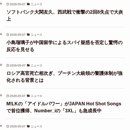
2026-05-07
ニュース
ソフトバンク大関友久、西武戦で衝撃の2回8失点で大炎
上
2026-05-07
ニュース
小島瑠璃子が中国留学によるスパイ疑惑を否定し驚愕の
反応を見せる
2026-05-07
ニュース
ロシア高官死亡相次ぎ、プーチン大統領の警護体制が強
化される背景とは
2026-05-07
ニュース
M!LKの「アイドルパワー」がJAPAN Hot Shot Songs
で首位獲得、Number_iの「3XL」も急成長中
2026-05-07
ニュース