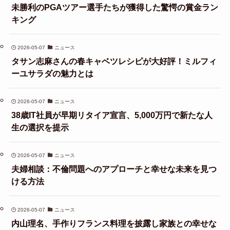
未勝利のPGAツアー選手たちが獲得した驚愕の賞金ラン
キング
2026-05-07
ニュース
タサン志麻さんの春キャベツレシピが大好評！ミルフィ
ーユサラダの魅力とは
2026-05-07
ニュース
38歳IT社員が早期リタイア宣言、5,000万円で新たな人
生の選択を提示
2026-05-07
ニュース
夫婦相談：不倫問題へのアプローチと幸せな未来を見つ
ける方法
2026-05-07
ニュース
内山理名、手作りフランス料理を披露し家族との幸せな