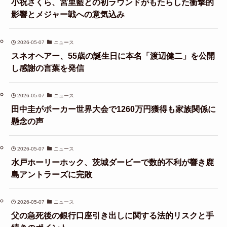
小祝さくら、宮里藍との初ラウンドがもたらした衝撃的
影響とメジャー戦への意気込み
2026-05-07
ニュース
スネオヘアー、55歳の誕生日に本名「渡辺健二」を公開
し感謝の言葉を発信
2026-05-07
ニュース
田中圭がポーカー世界大会で1260万円獲得も家族関係に
懸念の声
2026-05-07
ニュース
水戸ホーリーホック、茨城ダービーで数的不利が響き鹿
島アントラーズに完敗
2026-05-07
ニュース
父の急死後の銀行口座引き出しに関する法的リスクと手