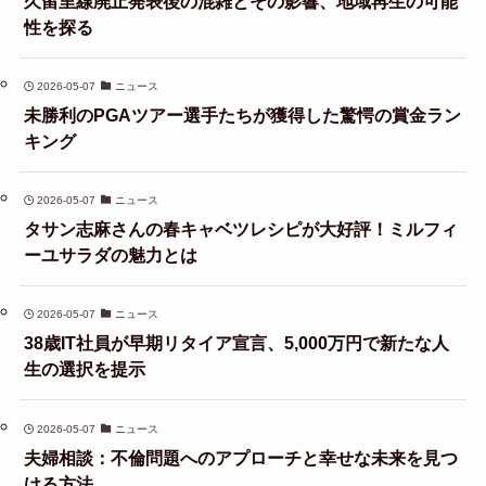
久留里線廃止発表後の混雑とその影響、地域再生の可能
性を探る
2026-05-07
ニュース
未勝利のPGAツアー選手たちが獲得した驚愕の賞金ラン
キング
2026-05-07
ニュース
タサン志麻さんの春キャベツレシピが大好評！ミルフィ
ーユサラダの魅力とは
2026-05-07
ニュース
38歳IT社員が早期リタイア宣言、5,000万円で新たな人
生の選択を提示
2026-05-07
ニュース
夫婦相談：不倫問題へのアプローチと幸せな未来を見つ
ける方法