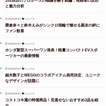
102回目のプロポーズの物議を醸す続編：視聴者の反応
と魅力分析
2026-05-07
ニュース
榮倉奈々と鈴木えみがシンクロ指輪で魅せる親友の絆に
ファン歓喜
2026-05-07
ニュース
ホンダ新型スーパーワン発表！軽量コンパクトEVスポ
ーツカーの最新情報
2026-05-07
ニュース
細木数子とWEGOのコラボアイテム発売決定、ユニーク
なデザインが話題に
2026-05-07
ニュース
コストコ今週の特価商品！見逃せないおすすめ3品を紹
介