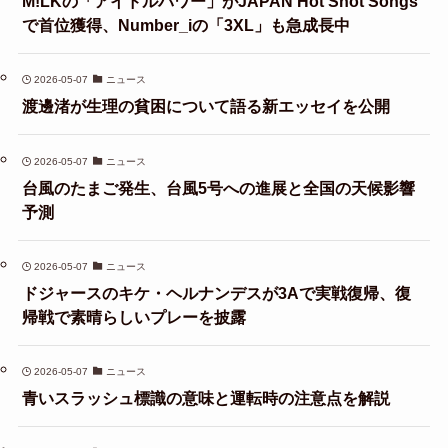
M!LKの「アイドルパワー」がJAPAN Hot Shot Songs
で首位獲得、Number_iの「3XL」も急成長中
2026-05-07
ニュース
渡邊渚が生理の貧困について語る新エッセイを公開
2026-05-07
ニュース
台風のたまご発生、台風5号への進展と全国の天候影響
予測
2026-05-07
ニュース
ドジャースのキケ・ヘルナンデスが3Aで実戦復帰、復
帰戦で素晴らしいプレーを披露
2026-05-07
ニュース
青いスラッシュ標識の意味と運転時の注意点を解説