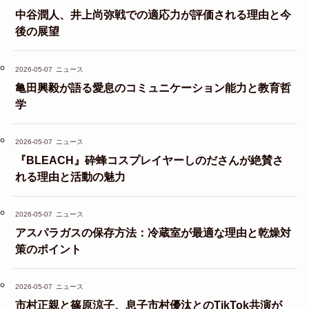
中谷潤人、井上尚弥戦での適応力が評価される理由と今
後の展望
2026-05-07
ニュース
亀田興毅が語る愛息のコミュニケーション能力と教育哲
学
2026-05-07
ニュース
『BLEACH』砕蜂コスプレイヤーしのださんが絶賛さ
れる理由と活動の魅力
2026-05-07
ニュース
アスパラガスの保存方法：冷蔵室が最適な理由と乾燥対
策のポイント
2026-05-07
ニュース
市村正親と篠原涼子、息子市村優汰とのTikTok共演が