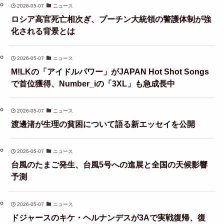
2026-05-07
ニュース
ロシア高官死亡相次ぎ、プーチン大統領の警護体制が強
化される背景とは
2026-05-07
ニュース
M!LKの「アイドルパワー」がJAPAN Hot Shot Songs
で首位獲得、Number_iの「3XL」も急成長中
2026-05-07
ニュース
渡邊渚が生理の貧困について語る新エッセイを公開
2026-05-07
ニュース
台風のたまご発生、台風5号への進展と全国の天候影響
予測
2026-05-07
ニュース
ドジャースのキケ・ヘルナンデスが3Aで実戦復帰、復