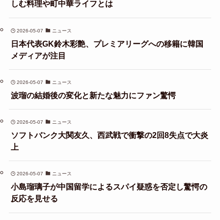
しむ料理や町中華ライフとは
2026-05-07
ニュース
日本代表GK鈴木彩艶、プレミアリーグへの移籍に韓国
メディアが注目
2026-05-07
ニュース
波瑠の結婚後の変化と新たな魅力にファン驚愕
2026-05-07
ニュース
ソフトバンク大関友久、西武戦で衝撃の2回8失点で大炎
上
2026-05-07
ニュース
小島瑠璃子が中国留学によるスパイ疑惑を否定し驚愕の
反応を見せる