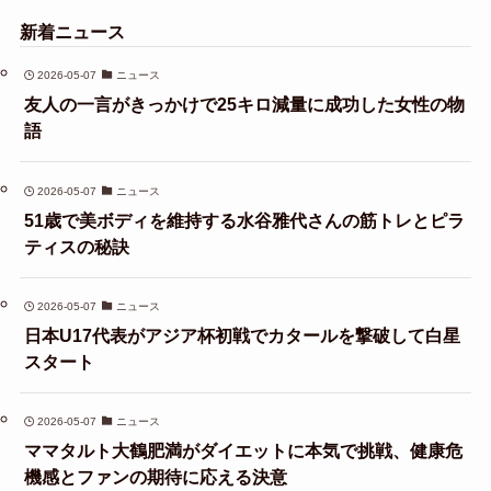
新着ニュース
2026-05-07
ニュース
友人の一言がきっかけで25キロ減量に成功した女性の物
語
2026-05-07
ニュース
51歳で美ボディを維持する水谷雅代さんの筋トレとピラ
ティスの秘訣
2026-05-07
ニュース
日本U17代表がアジア杯初戦でカタールを撃破して白星
スタート
2026-05-07
ニュース
ママタルト大鶴肥満がダイエットに本気で挑戦、健康危
機感とファンの期待に応える決意