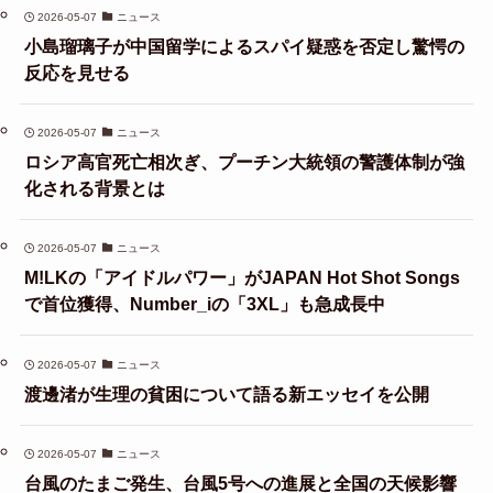
2026-05-07
ニュース
小島瑠璃子が中国留学によるスパイ疑惑を否定し驚愕の
反応を見せる
2026-05-07
ニュース
ロシア高官死亡相次ぎ、プーチン大統領の警護体制が強
化される背景とは
2026-05-07
ニュース
M!LKの「アイドルパワー」がJAPAN Hot Shot Songs
で首位獲得、Number_iの「3XL」も急成長中
2026-05-07
ニュース
渡邊渚が生理の貧困について語る新エッセイを公開
2026-05-07
ニュース
台風のたまご発生、台風5号への進展と全国の天候影響