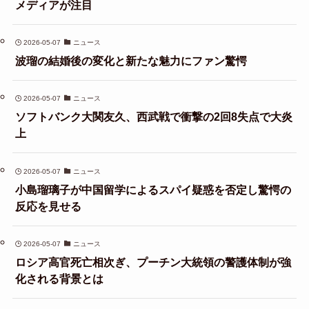
メディアが注目
2026-05-07
ニュース
波瑠の結婚後の変化と新たな魅力にファン驚愕
2026-05-07
ニュース
ソフトバンク大関友久、西武戦で衝撃の2回8失点で大炎
上
2026-05-07
ニュース
小島瑠璃子が中国留学によるスパイ疑惑を否定し驚愕の
反応を見せる
2026-05-07
ニュース
ロシア高官死亡相次ぎ、プーチン大統領の警護体制が強
化される背景とは