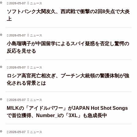
2026-05-07
ニュース
ソフトバンク大関友久、西武戦で衝撃の2回8失点で大炎
上
2026-05-07
ニュース
小島瑠璃子が中国留学によるスパイ疑惑を否定し驚愕の
反応を見せる
2026-05-07
ニュース
ロシア高官死亡相次ぎ、プーチン大統領の警護体制が強
化される背景とは
2026-05-07
ニュース
M!LKの「アイドルパワー」がJAPAN Hot Shot Songs
で首位獲得、Number_iの「3XL」も急成長中
2026-05-07
ニュース