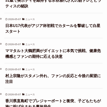
51歳で美ボディを維持する水谷雅代さんの筋トレとピラ
ティスの秘訣
2026-05-07
ニュース
日本U17代表がアジア杯初戦でカタールを撃破して白星
スタート
2026-05-07
ニュース
ママタルト大鶴肥満がダイエットに本気で挑戦、健康危
機感とファンの期待に応える決意
2026-05-07
ニュース
村上宗隆がスタメン外れ、ファンの反応と今後の展望に
注目
2026-05-07
ニュース
香川県直島町でプレジャーボートと衝突、子どもたちが
海に投げ出される事故発生