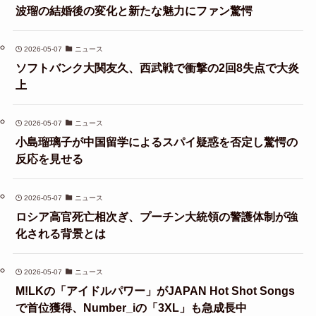
波瑠の結婚後の変化と新たな魅力にファン驚愕
2026-05-07
ニュース
ソフトバンク大関友久、西武戦で衝撃の2回8失点で大炎
上
2026-05-07
ニュース
小島瑠璃子が中国留学によるスパイ疑惑を否定し驚愕の
反応を見せる
2026-05-07
ニュース
ロシア高官死亡相次ぎ、プーチン大統領の警護体制が強
化される背景とは
2026-05-07
ニュース
M!LKの「アイドルパワー」がJAPAN Hot Shot Songs
で首位獲得、Number_iの「3XL」も急成長中