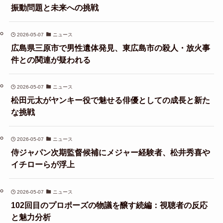
振動問題と未来への挑戦
2026-05-07
ニュース
広島県三原市で男性遺体発見、東広島市の殺人・放火事
件との関連が疑われる
2026-05-07
ニュース
松田元太がヤンキー役で魅せる俳優としての成長と新た
な挑戦
2026-05-07
ニュース
侍ジャパン次期監督候補にメジャー経験者、松井秀喜や
イチローらが浮上
2026-05-07
ニュース
102回目のプロポーズの物議を醸す続編：視聴者の反応
と魅力分析