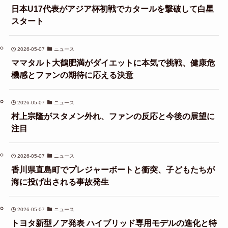
日本U17代表がアジア杯初戦でカタールを撃破して白星
スタート
2026-05-07
ニュース
ママタルト大鶴肥満がダイエットに本気で挑戦、健康危
機感とファンの期待に応える決意
2026-05-07
ニュース
村上宗隆がスタメン外れ、ファンの反応と今後の展望に
注目
2026-05-07
ニュース
香川県直島町でプレジャーボートと衝突、子どもたちが
海に投げ出される事故発生
2026-05-07
ニュース
トヨタ新型ノア発表 ハイブリッド専用モデルの進化と特