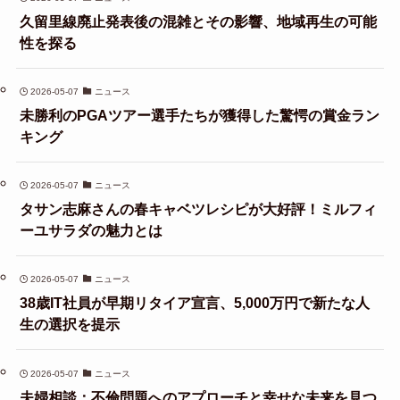
久留里線廃止発表後の混雑とその影響、地域再生の可能
性を探る
2026-05-07
ニュース
未勝利のPGAツアー選手たちが獲得した驚愕の賞金ラン
キング
2026-05-07
ニュース
タサン志麻さんの春キャベツレシピが大好評！ミルフィ
ーユサラダの魅力とは
2026-05-07
ニュース
38歳IT社員が早期リタイア宣言、5,000万円で新たな人
生の選択を提示
2026-05-07
ニュース
夫婦相談：不倫問題へのアプローチと幸せな未来を見つ