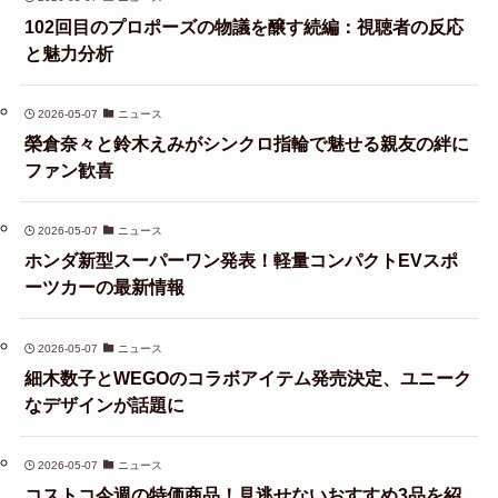
102回目のプロポーズの物議を醸す続編：視聴者の反応
と魅力分析
2026-05-07
ニュース
榮倉奈々と鈴木えみがシンクロ指輪で魅せる親友の絆に
ファン歓喜
2026-05-07
ニュース
ホンダ新型スーパーワン発表！軽量コンパクトEVスポ
ーツカーの最新情報
2026-05-07
ニュース
細木数子とWEGOのコラボアイテム発売決定、ユニーク
なデザインが話題に
2026-05-07
ニュース
コストコ今週の特価商品！見逃せないおすすめ3品を紹