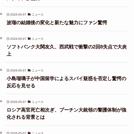
2026-05-07
ニュース
波瑠の結婚後の変化と新たな魅力にファン驚愕
2026-05-07
ニュース
ソフトバンク大関友久、西武戦で衝撃の2回8失点で大炎
上
2026-05-07
ニュース
小島瑠璃子が中国留学によるスパイ疑惑を否定し驚愕の
反応を見せる
2026-05-07
ニュース
ロシア高官死亡相次ぎ、プーチン大統領の警護体制が強
化される背景とは
2026-05-07
ニュース