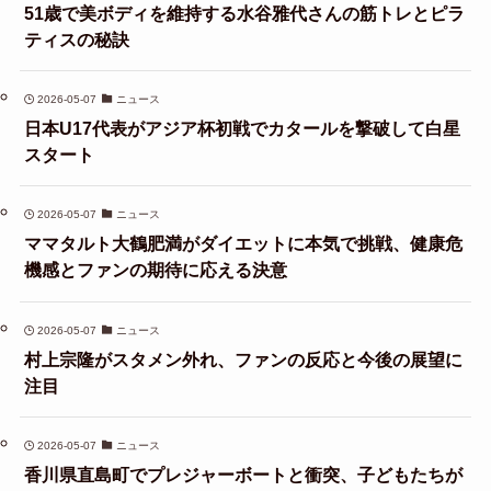
51歳で美ボディを維持する水谷雅代さんの筋トレとピラ
ティスの秘訣
2026-05-07
ニュース
日本U17代表がアジア杯初戦でカタールを撃破して白星
スタート
2026-05-07
ニュース
ママタルト大鶴肥満がダイエットに本気で挑戦、健康危
機感とファンの期待に応える決意
2026-05-07
ニュース
村上宗隆がスタメン外れ、ファンの反応と今後の展望に
注目
2026-05-07
ニュース
香川県直島町でプレジャーボートと衝突、子どもたちが