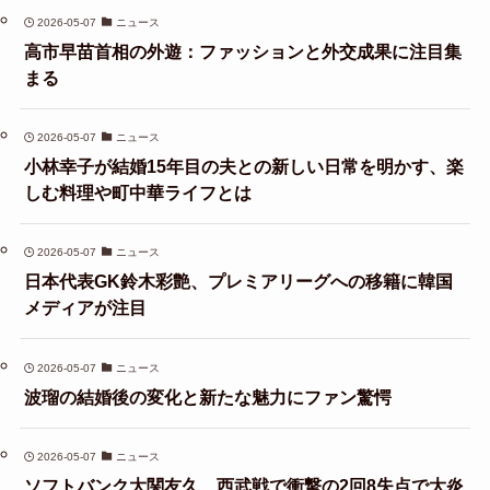
2026-05-07
ニュース
高市早苗首相の外遊：ファッションと外交成果に注目集
まる
2026-05-07
ニュース
小林幸子が結婚15年目の夫との新しい日常を明かす、楽
しむ料理や町中華ライフとは
2026-05-07
ニュース
日本代表GK鈴木彩艶、プレミアリーグへの移籍に韓国
メディアが注目
2026-05-07
ニュース
波瑠の結婚後の変化と新たな魅力にファン驚愕
2026-05-07
ニュース
ソフトバンク大関友久、西武戦で衝撃の2回8失点で大炎