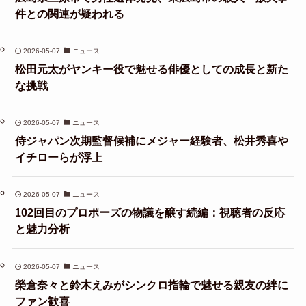
件との関連が疑われる
2026-05-07
ニュース
松田元太がヤンキー役で魅せる俳優としての成長と新た
な挑戦
2026-05-07
ニュース
侍ジャパン次期監督候補にメジャー経験者、松井秀喜や
イチローらが浮上
2026-05-07
ニュース
102回目のプロポーズの物議を醸す続編：視聴者の反応
と魅力分析
2026-05-07
ニュース
榮倉奈々と鈴木えみがシンクロ指輪で魅せる親友の絆に
ファン歓喜