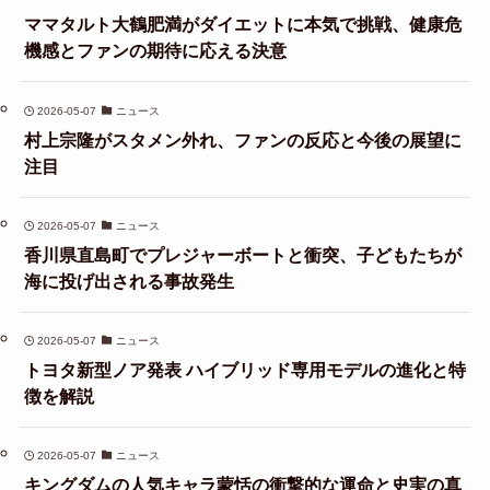
ママタルト大鶴肥満がダイエットに本気で挑戦、健康危
機感とファンの期待に応える決意
2026-05-07
ニュース
村上宗隆がスタメン外れ、ファンの反応と今後の展望に
注目
2026-05-07
ニュース
香川県直島町でプレジャーボートと衝突、子どもたちが
海に投げ出される事故発生
2026-05-07
ニュース
トヨタ新型ノア発表 ハイブリッド専用モデルの進化と特
徴を解説
2026-05-07
ニュース
キングダムの人気キャラ蒙恬の衝撃的な運命と史実の真