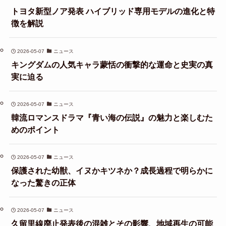
トヨタ新型ノア発表 ハイブリッド専用モデルの進化と特
徴を解説
2026-05-07
ニュース
キングダムの人気キャラ蒙恬の衝撃的な運命と史実の真
実に迫る
2026-05-07
ニュース
韓流ロマンスドラマ『青い海の伝説』の魅力と楽しむた
めのポイント
2026-05-07
ニュース
保護された幼獣、イヌかキツネか？成長過程で明らかに
なった驚きの正体
2026-05-07
ニュース
久留里線廃止発表後の混雑とその影響、地域再生の可能