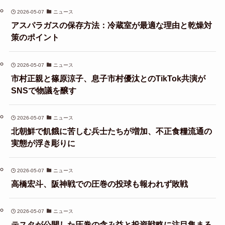
2026-05-07
ニュース
アスパラガスの保存方法：冷蔵室が最適な理由と乾燥対
策のポイント
2026-05-07
ニュース
市村正親と篠原涼子、息子市村優汰とのTikTok共演が
SNSで物議を醸す
2026-05-07
ニュース
北朝鮮で飢餓に苦しむ兵士たちが増加、不正食糧流通の
実態が浮き彫りに
2026-05-07
ニュース
高橋宏斗、阪神戦での圧巻の投球も報われず敗戦
2026-05-07
ニュース
テスタが公開した圧巻の含み益と投資戦略に注目集まる