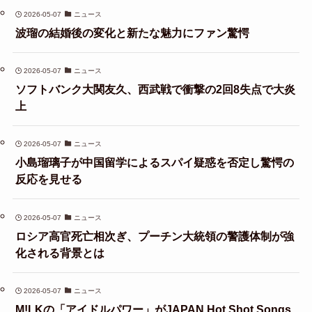
2026-05-07
ニュース
波瑠の結婚後の変化と新たな魅力にファン驚愕
2026-05-07
ニュース
ソフトバンク大関友久、西武戦で衝撃の2回8失点で大炎
上
2026-05-07
ニュース
小島瑠璃子が中国留学によるスパイ疑惑を否定し驚愕の
反応を見せる
2026-05-07
ニュース
ロシア高官死亡相次ぎ、プーチン大統領の警護体制が強
化される背景とは
2026-05-07
ニュース
M!LKの「アイドルパワー」がJAPAN Hot Shot Songs