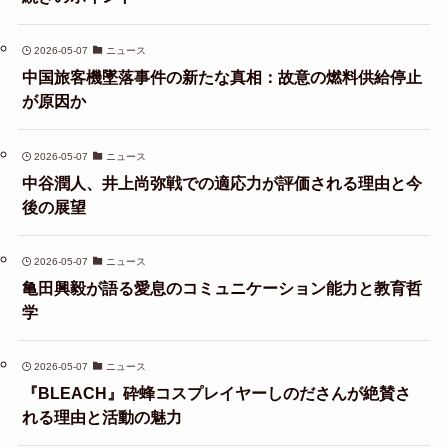
2026-05-07
ニュース
中国旅客機墜落事件の新たな真相：故意の燃料供給停止
が原因か
2026-05-07
ニュース
中谷潤人、井上尚弥戦での適応力が評価される理由と今
後の展望
2026-05-07
ニュース
亀田興毅が語る愛息のコミュニケーション能力と教育哲
学
2026-05-07
ニュース
『BLEACH』砕蜂コスプレイヤーしのださんが絶賛さ
れる理由と活動の魅力