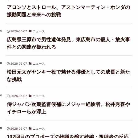
アロンソとストロール、アストンマーティン・ホンダの
振動問題と未来への挑戦
2026-05-07
ニュース
広島県三原市で男性遺体発見、東広島市の殺人・放火事
件との関連が疑われる
2026-05-07
ニュース
松田元太がヤンキー役で魅せる俳優としての成長と新た
な挑戦
2026-05-07
ニュース
侍ジャパン次期監督候補にメジャー経験者、松井秀喜や
イチローらが浮上
2026-05-07
ニュース
102回目のプロポーズの物議を醸す続編：視聴者の反応