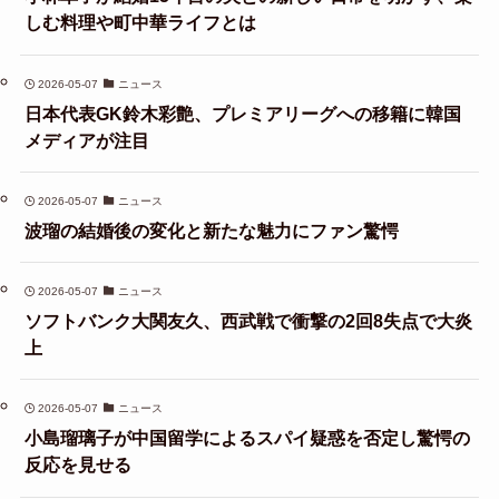
しむ料理や町中華ライフとは
2026-05-07
ニュース
日本代表GK鈴木彩艶、プレミアリーグへの移籍に韓国
メディアが注目
2026-05-07
ニュース
波瑠の結婚後の変化と新たな魅力にファン驚愕
2026-05-07
ニュース
ソフトバンク大関友久、西武戦で衝撃の2回8失点で大炎
上
2026-05-07
ニュース
小島瑠璃子が中国留学によるスパイ疑惑を否定し驚愕の
反応を見せる