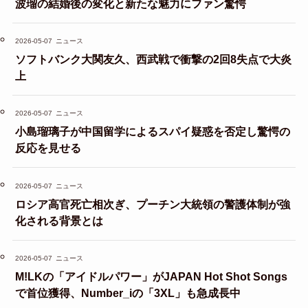
波瑠の結婚後の変化と新たな魅力にファン驚愕
2026-05-07
ニュース
ソフトバンク大関友久、西武戦で衝撃の2回8失点で大炎
上
2026-05-07
ニュース
小島瑠璃子が中国留学によるスパイ疑惑を否定し驚愕の
反応を見せる
2026-05-07
ニュース
ロシア高官死亡相次ぎ、プーチン大統領の警護体制が強
化される背景とは
2026-05-07
ニュース
M!LKの「アイドルパワー」がJAPAN Hot Shot Songs
で首位獲得、Number_iの「3XL」も急成長中