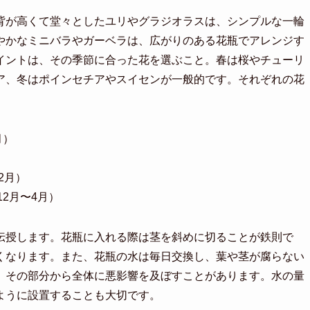
背が高くて堂々としたユリやグラジオラスは、シンプルな一輪
やかなミニバラやガーベラは、広がりのある花瓶でアレンジす
イントは、その季節に合った花を選ぶこと。春は桜やチューリ
ア、冬はポインセチアやスイセンが一般的です。それぞれの花
月）
）
2月）
2月〜4月）
伝授します。花瓶に入れる際は茎を斜めに切ることが鉄則で
くなります。また、花瓶の水は毎日交換し、葉や茎が腐らない
、その部分から全体に悪影響を及ぼすことがあります。水の量
ように設置することも大切です。