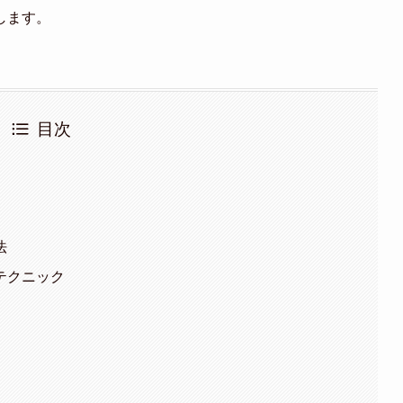
します。
目次
法
テクニック