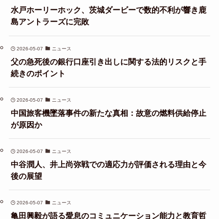
水戸ホーリーホック、茨城ダービーで数的不利が響き鹿
島アントラーズに完敗
2026-05-07
ニュース
父の急死後の銀行口座引き出しに関する法的リスクと手
続きのポイント
2026-05-07
ニュース
中国旅客機墜落事件の新たな真相：故意の燃料供給停止
が原因か
2026-05-07
ニュース
中谷潤人、井上尚弥戦での適応力が評価される理由と今
後の展望
2026-05-07
ニュース
亀田興毅が語る愛息のコミュニケーション能力と教育哲