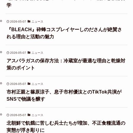
学
2026-05-07
ニュース
『BLEACH』砕蜂コスプレイヤーしのださんが絶賛さ
れる理由と活動の魅力
2026-05-07
ニュース
アスパラガスの保存方法：冷蔵室が最適な理由と乾燥対
策のポイント
2026-05-07
ニュース
市村正親と篠原涼子、息子市村優汰とのTikTok共演が
SNSで物議を醸す
2026-05-07
ニュース
北朝鮮で飢餓に苦しむ兵士たちが増加、不正食糧流通の
実態が浮き彫りに