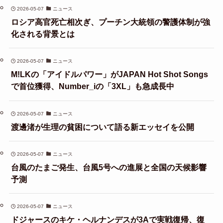
2026-05-07
ニュース
ロシア高官死亡相次ぎ、プーチン大統領の警護体制が強
化される背景とは
2026-05-07
ニュース
M!LKの「アイドルパワー」がJAPAN Hot Shot Songs
で首位獲得、Number_iの「3XL」も急成長中
2026-05-07
ニュース
渡邊渚が生理の貧困について語る新エッセイを公開
2026-05-07
ニュース
台風のたまご発生、台風5号への進展と全国の天候影響
予測
2026-05-07
ニュース
ドジャースのキケ・ヘルナンデスが3Aで実戦復帰、復