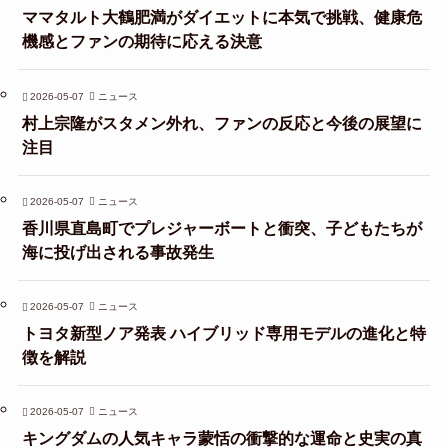
ママタルト大鶴肥満がダイエットに本気で挑戦、健康危
機感とファンの期待に応える決意
2026-05-07
ニュース
村上宗隆がスタメン外れ、ファンの反応と今後の展望に
注目
2026-05-07
ニュース
香川県直島町でプレジャーボートと衝突、子どもたちが
海に投げ出される事故発生
2026-05-07
ニュース
トヨタ新型ノア発表 ハイブリッド専用モデルの進化と特
徴を解説
2026-05-07
ニュース
キングダムの人気キャラ蒙恬の衝撃的な運命と史実の真