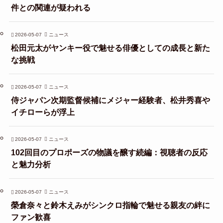
件との関連が疑われる
2026-05-07
ニュース
松田元太がヤンキー役で魅せる俳優としての成長と新た
な挑戦
2026-05-07
ニュース
侍ジャパン次期監督候補にメジャー経験者、松井秀喜や
イチローらが浮上
2026-05-07
ニュース
102回目のプロポーズの物議を醸す続編：視聴者の反応
と魅力分析
2026-05-07
ニュース
榮倉奈々と鈴木えみがシンクロ指輪で魅せる親友の絆に
ファン歓喜