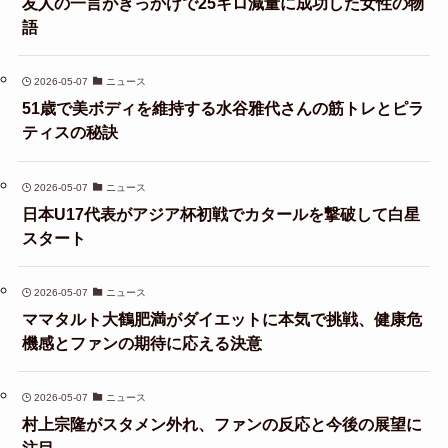
友人の一言がきっかけで25キロ減量に成功した女性の物
語
2026-05-07
ニュース
51歳で美ボディを維持する水谷雅代さんの筋トレとピラ
ティスの秘訣
2026-05-07
ニュース
日本U17代表がアジア杯初戦でカタールを撃破して白星
スタート
2026-05-07
ニュース
ママタルト大鶴肥満がダイエットに本気で挑戦、健康危
機感とファンの期待に応える決意
2026-05-07
ニュース
村上宗隆がスタメン外れ、ファンの反応と今後の展望に