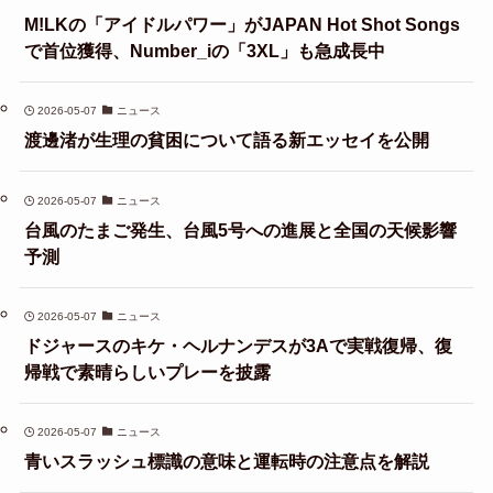
M!LKの「アイドルパワー」がJAPAN Hot Shot Songs
で首位獲得、Number_iの「3XL」も急成長中
2026-05-07
ニュース
渡邊渚が生理の貧困について語る新エッセイを公開
2026-05-07
ニュース
台風のたまご発生、台風5号への進展と全国の天候影響
予測
2026-05-07
ニュース
ドジャースのキケ・ヘルナンデスが3Aで実戦復帰、復
帰戦で素晴らしいプレーを披露
2026-05-07
ニュース
青いスラッシュ標識の意味と運転時の注意点を解説