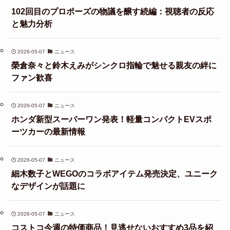
102回目のプロポーズの物議を醸す続編：視聴者の反応
と魅力分析
2026-05-07
ニュース
榮倉奈々と鈴木えみがシンクロ指輪で魅せる親友の絆に
ファン歓喜
2026-05-07
ニュース
ホンダ新型スーパーワン発表！軽量コンパクトEVスポ
ーツカーの最新情報
2026-05-07
ニュース
細木数子とWEGOのコラボアイテム発売決定、ユニーク
なデザインが話題に
2026-05-07
ニュース
コストコ今週の特価商品！見逃せないおすすめ3品を紹