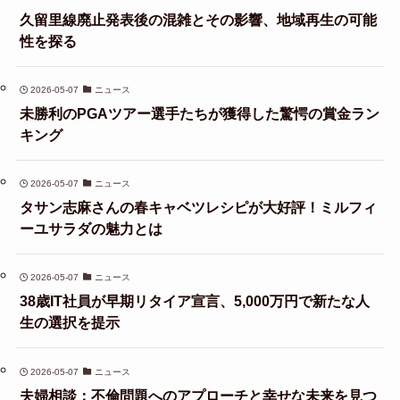
久留里線廃止発表後の混雑とその影響、地域再生の可能
性を探る
2026-05-07
ニュース
未勝利のPGAツアー選手たちが獲得した驚愕の賞金ラン
キング
2026-05-07
ニュース
タサン志麻さんの春キャベツレシピが大好評！ミルフィ
ーユサラダの魅力とは
2026-05-07
ニュース
38歳IT社員が早期リタイア宣言、5,000万円で新たな人
生の選択を提示
2026-05-07
ニュース
夫婦相談：不倫問題へのアプローチと幸せな未来を見つ