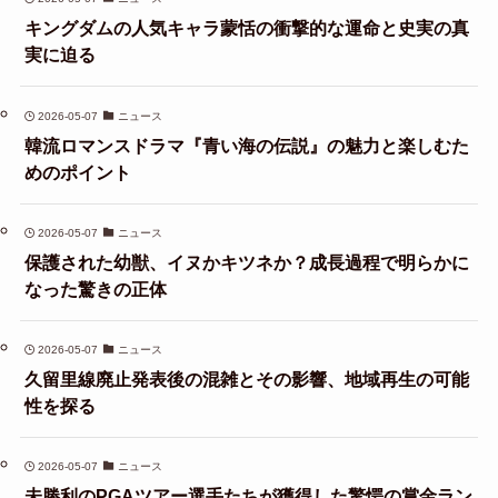
キングダムの人気キャラ蒙恬の衝撃的な運命と史実の真
実に迫る
2026-05-07
ニュース
韓流ロマンスドラマ『青い海の伝説』の魅力と楽しむた
めのポイント
2026-05-07
ニュース
保護された幼獣、イヌかキツネか？成長過程で明らかに
なった驚きの正体
2026-05-07
ニュース
久留里線廃止発表後の混雑とその影響、地域再生の可能
性を探る
2026-05-07
ニュース
未勝利のPGAツアー選手たちが獲得した驚愕の賞金ラン