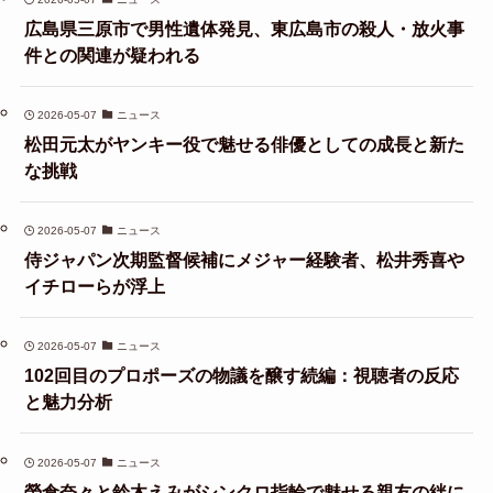
広島県三原市で男性遺体発見、東広島市の殺人・放火事
件との関連が疑われる
2026-05-07
ニュース
松田元太がヤンキー役で魅せる俳優としての成長と新た
な挑戦
2026-05-07
ニュース
侍ジャパン次期監督候補にメジャー経験者、松井秀喜や
イチローらが浮上
2026-05-07
ニュース
102回目のプロポーズの物議を醸す続編：視聴者の反応
と魅力分析
2026-05-07
ニュース
榮倉奈々と鈴木えみがシンクロ指輪で魅せる親友の絆に