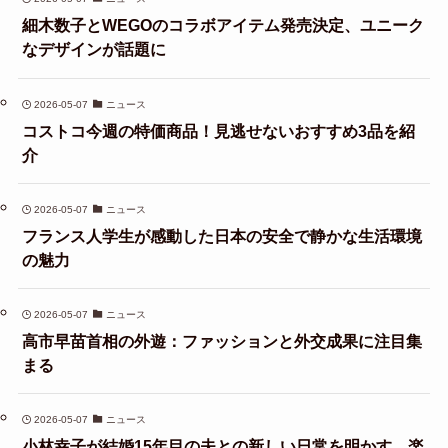
細木数子とWEGOのコラボアイテム発売決定、ユニーク
なデザインが話題に
2026-05-07
ニュース
コストコ今週の特価商品！見逃せないおすすめ3品を紹
介
2026-05-07
ニュース
フランス人学生が感動した日本の安全で静かな生活環境
の魅力
2026-05-07
ニュース
高市早苗首相の外遊：ファッションと外交成果に注目集
まる
2026-05-07
ニュース
小林幸子が結婚15年目の夫との新しい日常を明かす、楽