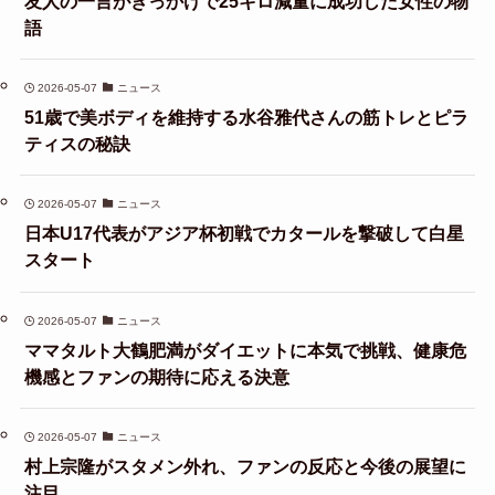
友人の一言がきっかけで25キロ減量に成功した女性の物
語
2026-05-07
ニュース
51歳で美ボディを維持する水谷雅代さんの筋トレとピラ
ティスの秘訣
2026-05-07
ニュース
日本U17代表がアジア杯初戦でカタールを撃破して白星
スタート
2026-05-07
ニュース
ママタルト大鶴肥満がダイエットに本気で挑戦、健康危
機感とファンの期待に応える決意
2026-05-07
ニュース
村上宗隆がスタメン外れ、ファンの反応と今後の展望に
注目