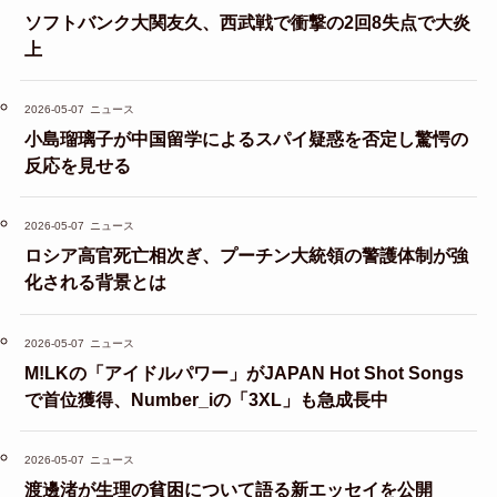
ソフトバンク大関友久、西武戦で衝撃の2回8失点で大炎
上
2026-05-07
ニュース
小島瑠璃子が中国留学によるスパイ疑惑を否定し驚愕の
反応を見せる
2026-05-07
ニュース
ロシア高官死亡相次ぎ、プーチン大統領の警護体制が強
化される背景とは
2026-05-07
ニュース
M!LKの「アイドルパワー」がJAPAN Hot Shot Songs
で首位獲得、Number_iの「3XL」も急成長中
2026-05-07
ニュース
渡邊渚が生理の貧困について語る新エッセイを公開