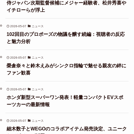
侍ジャパン次期監督候補にメジャー経験者、松井秀喜や
イチローらが浮上
2026-05-07
ニュース
102回目のプロポーズの物議を醸す続編：視聴者の反応
と魅力分析
2026-05-07
ニュース
榮倉奈々と鈴木えみがシンクロ指輪で魅せる親友の絆に
ファン歓喜
2026-05-07
ニュース
ホンダ新型スーパーワン発表！軽量コンパクトEVスポ
ーツカーの最新情報
2026-05-07
ニュース
細木数子とWEGOのコラボアイテム発売決定、ユニーク