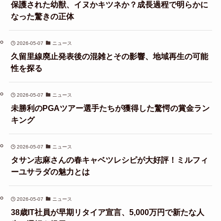
保護された幼獣、イヌかキツネか？成長過程で明らかに
なった驚きの正体
2026-05-07
ニュース
久留里線廃止発表後の混雑とその影響、地域再生の可能
性を探る
2026-05-07
ニュース
未勝利のPGAツアー選手たちが獲得した驚愕の賞金ラン
キング
2026-05-07
ニュース
タサン志麻さんの春キャベツレシピが大好評！ミルフィ
ーユサラダの魅力とは
2026-05-07
ニュース
38歳IT社員が早期リタイア宣言、5,000万円で新たな人