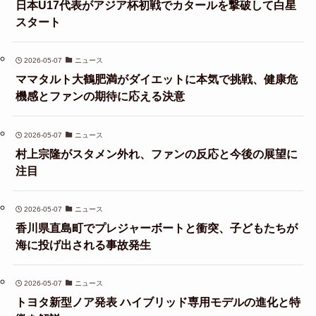
日本U17代表がアジア杯初戦でカタールを撃破して白星
スタート
2026-05-07
ニュース
ママタルト大鶴肥満がダイエットに本気で挑戦、健康危
機感とファンの期待に応える決意
2026-05-07
ニュース
村上宗隆がスタメン外れ、ファンの反応と今後の展望に
注目
2026-05-07
ニュース
香川県直島町でプレジャーボートと衝突、子どもたちが
海に投げ出される事故発生
2026-05-07
ニュース
トヨタ新型ノア発表 ハイブリッド専用モデルの進化と特