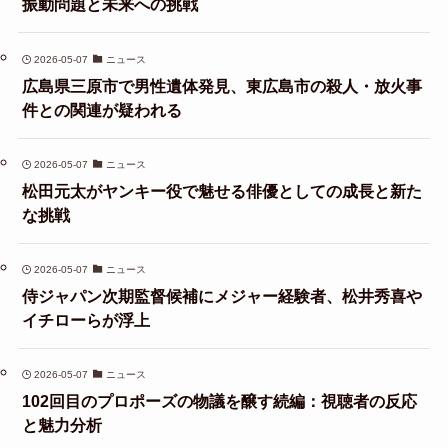
振動問題と未来への挑戦
2026-05-07
ニュース
広島県三原市で男性遺体発見、東広島市の殺人・放火事
件との関連が疑われる
2026-05-07
ニュース
松田元太がヤンキー役で魅せる俳優としての成長と新た
な挑戦
2026-05-07
ニュース
侍ジャパン次期監督候補にメジャー経験者、松井秀喜や
イチローらが浮上
2026-05-07
ニュース
102回目のプロポーズの物議を醸す続編：視聴者の反応
と魅力分析