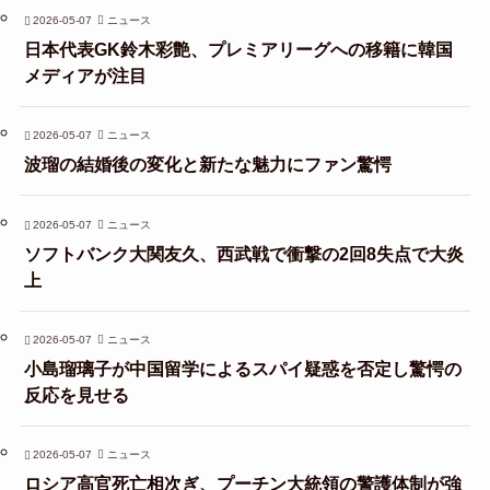
2026-05-07
ニュース
日本代表GK鈴木彩艶、プレミアリーグへの移籍に韓国
メディアが注目
2026-05-07
ニュース
波瑠の結婚後の変化と新たな魅力にファン驚愕
2026-05-07
ニュース
ソフトバンク大関友久、西武戦で衝撃の2回8失点で大炎
上
2026-05-07
ニュース
小島瑠璃子が中国留学によるスパイ疑惑を否定し驚愕の
反応を見せる
2026-05-07
ニュース
ロシア高官死亡相次ぎ、プーチン大統領の警護体制が強