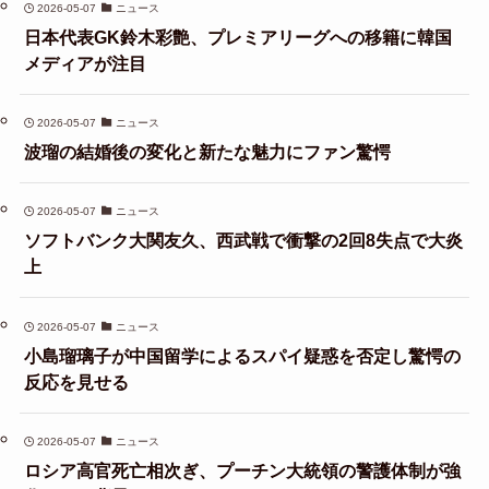
2026-05-07
ニュース
日本代表GK鈴木彩艶、プレミアリーグへの移籍に韓国
メディアが注目
2026-05-07
ニュース
波瑠の結婚後の変化と新たな魅力にファン驚愕
2026-05-07
ニュース
ソフトバンク大関友久、西武戦で衝撃の2回8失点で大炎
上
2026-05-07
ニュース
小島瑠璃子が中国留学によるスパイ疑惑を否定し驚愕の
反応を見せる
2026-05-07
ニュース
ロシア高官死亡相次ぎ、プーチン大統領の警護体制が強