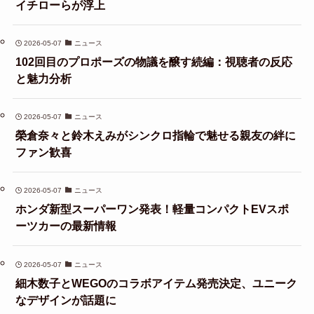
イチローらが浮上
2026-05-07
ニュース
102回目のプロポーズの物議を醸す続編：視聴者の反応
と魅力分析
2026-05-07
ニュース
榮倉奈々と鈴木えみがシンクロ指輪で魅せる親友の絆に
ファン歓喜
2026-05-07
ニュース
ホンダ新型スーパーワン発表！軽量コンパクトEVスポ
ーツカーの最新情報
2026-05-07
ニュース
細木数子とWEGOのコラボアイテム発売決定、ユニーク
なデザインが話題に