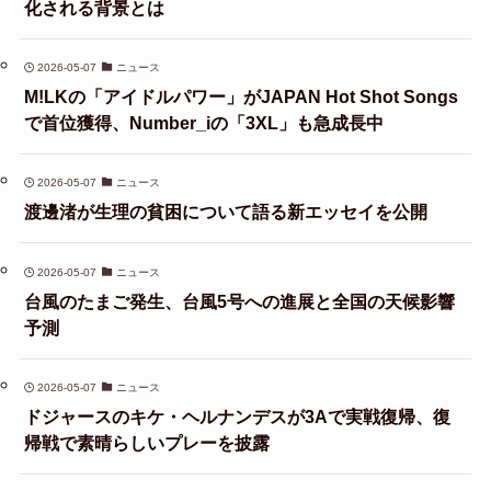
化される背景とは
2026-05-07
ニュース
M!LKの「アイドルパワー」がJAPAN Hot Shot Songs
で首位獲得、Number_iの「3XL」も急成長中
2026-05-07
ニュース
渡邊渚が生理の貧困について語る新エッセイを公開
2026-05-07
ニュース
台風のたまご発生、台風5号への進展と全国の天候影響
予測
2026-05-07
ニュース
ドジャースのキケ・ヘルナンデスが3Aで実戦復帰、復
帰戦で素晴らしいプレーを披露