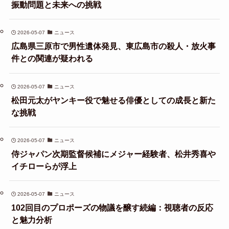
振動問題と未来への挑戦
2026-05-07
ニュース
広島県三原市で男性遺体発見、東広島市の殺人・放火事
件との関連が疑われる
2026-05-07
ニュース
松田元太がヤンキー役で魅せる俳優としての成長と新た
な挑戦
2026-05-07
ニュース
侍ジャパン次期監督候補にメジャー経験者、松井秀喜や
イチローらが浮上
2026-05-07
ニュース
102回目のプロポーズの物議を醸す続編：視聴者の反応
と魅力分析