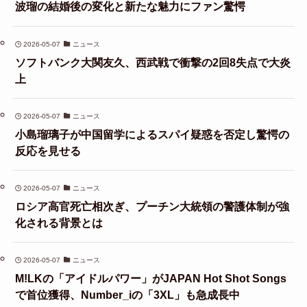
波瑠の結婚後の変化と新たな魅力にファン驚愕
2026-05-07
ニュース
ソフトバンク大関友久、西武戦で衝撃の2回8失点で大炎
上
2026-05-07
ニュース
小島瑠璃子が中国留学によるスパイ疑惑を否定し驚愕の
反応を見せる
2026-05-07
ニュース
ロシア高官死亡相次ぎ、プーチン大統領の警護体制が強
化される背景とは
2026-05-07
ニュース
M!LKの「アイドルパワー」がJAPAN Hot Shot Songs
で首位獲得、Number_iの「3XL」も急成長中