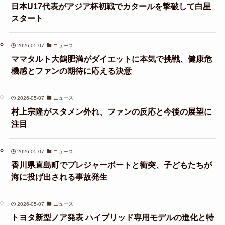
日本U17代表がアジア杯初戦でカタールを撃破して白星
スタート
2026-05-07
ニュース
ママタルト大鶴肥満がダイエットに本気で挑戦、健康危
機感とファンの期待に応える決意
2026-05-07
ニュース
村上宗隆がスタメン外れ、ファンの反応と今後の展望に
注目
2026-05-07
ニュース
香川県直島町でプレジャーボートと衝突、子どもたちが
海に投げ出される事故発生
2026-05-07
ニュース
トヨタ新型ノア発表 ハイブリッド専用モデルの進化と特